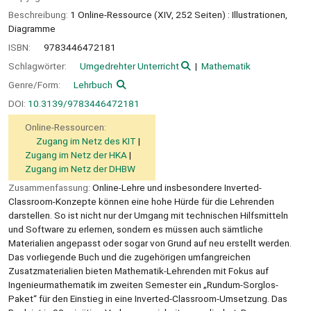
Beschreibung:
1 Online-Ressource (XIV, 252 Seiten) : Illustrationen,
Diagramme
ISBN:
9783446472181
Schlagwörter:
Umgedrehter Unterricht
Mathematik
Genre/Form:
Lehrbuch
DOI:
10.3139/9783446472181
Online-Ressourcen:
Zugang im Netz des KIT
Zugang im Netz der HKA
Zugang im Netz der DHBW
Zusammenfassung:
Online-Lehre und insbesondere Inverted-
Classroom-Konzepte können eine hohe Hürde für die Lehrenden
darstellen. So ist nicht nur der Umgang mit technischen Hilfsmitteln
und Software zu erlernen, sondern es müssen auch sämtliche
Materialien angepasst oder sogar von Grund auf neu erstellt werden.
Das vorliegende Buch und die zugehörigen umfangreichen
Zusatzmaterialien bieten Mathematik-Lehrenden mit Fokus auf
Ingenieurmathematik im zweiten Semester ein „Rundum-Sorglos-
Paket“ für den Einstieg in eine Inverted-Classroom-Umsetzung. Das