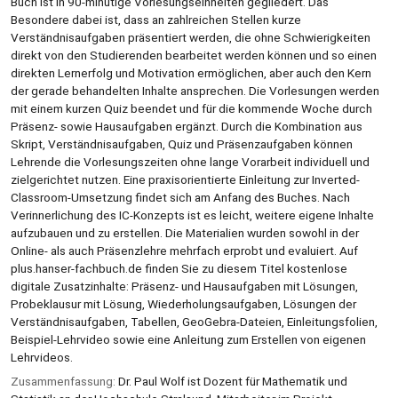
Buch ist in 90-minütige Vorlesungseinheiten gegliedert. Das
Besondere dabei ist, dass an zahlreichen Stellen kurze
Verständnisaufgaben präsentiert werden, die ohne Schwierigkeiten
direkt von den Studierenden bearbeitet werden können und so einen
direkten Lernerfolg und Motivation ermöglichen, aber auch den Kern
der gerade behandelten Inhalte ansprechen. Die Vorlesungen werden
mit einem kurzen Quiz beendet und für die kommende Woche durch
Präsenz- sowie Hausaufgaben ergänzt. Durch die Kombination aus
Skript, Verständnisaufgaben, Quiz und Präsenzaufgaben können
Lehrende die Vorlesungszeiten ohne lange Vorarbeit individuell und
zielgerichtet nutzen. Eine praxisorientierte Einleitung zur Inverted-
Classroom-Umsetzung findet sich am Anfang des Buches. Nach
Verinnerlichung des IC-Konzepts ist es leicht, weitere eigene Inhalte
aufzubauen und zu erstellen. Die Materialien wurden sowohl in der
Online- als auch Präsenzlehre mehrfach erprobt und evaluiert. Auf
plus.hanser-fachbuch.de finden Sie zu diesem Titel kostenlose
digitale Zusatzinhalte: Präsenz- und Hausaufgaben mit Lösungen,
Probeklausur mit Lösung, Wiederholungsaufgaben, Lösungen der
Verständnisaufgaben, Tabellen, GeoGebra-Dateien, Einleitungsfolien,
Beispiel-Lehrvideo sowie eine Anleitung zum Erstellen von eigenen
Lehrvideos.
Zusammenfassung:
Dr. Paul Wolf ist Dozent für Mathematik und