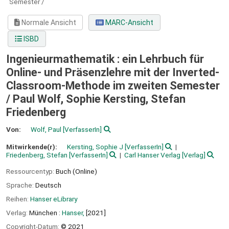
Semester /
Normale Ansicht
MARC-Ansicht
ISBD
Ingenieurmathematik : ein Lehrbuch für
Online- und Präsenzlehre mit der Inverted-
Classroom-Methode im zweiten Semester
/
Paul Wolf, Sophie Kersting, Stefan
Friedenberg
Von:
Wolf, Paul
[VerfasserIn]
Mitwirkende(r):
Kersting, Sophie J
[VerfasserIn]
Friedenberg, Stefan
[VerfasserIn]
Carl Hanser Verlag
[Verlag]
Ressourcentyp:
Buch (Online)
Sprache:
Deutsch
Reihen:
Hanser eLibrary
Verlag:
München :
Hanser,
[2021]
Copyright-Datum:
© 2021