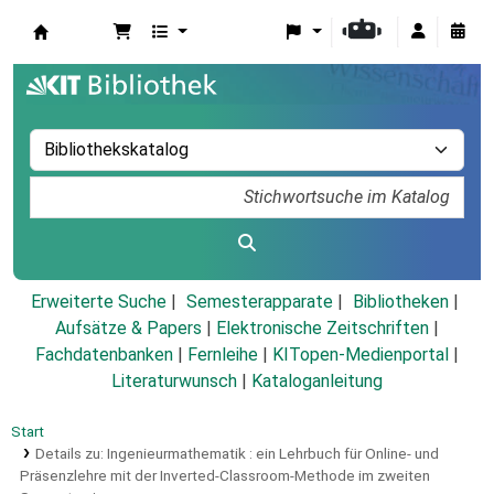
Koha
Erweiterte Suche
Semesterapparate
Bibliotheken
Aufsätze & Papers
|
Elektronische Zeitschriften
|
Fachdatenbanken
|
Fernleihe
|
KITopen-Medienportal
|
Literaturwunsch
|
Kataloganleitung
Start
Details zu:
Ingenieurmathematik :
ein Lehrbuch für Online- und
Präsenzlehre mit der Inverted-Classroom-Methode im zweiten