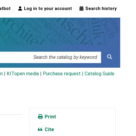
atbot
Log in to your account
Search history
an
|
KITopen media
|
Purchase request |
Catalog Guide
Print
Cite