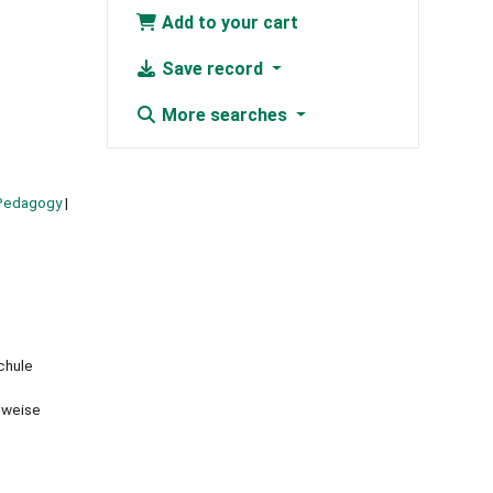
Add to your cart
Save record
More searches
Pedagogy
chule
inweise