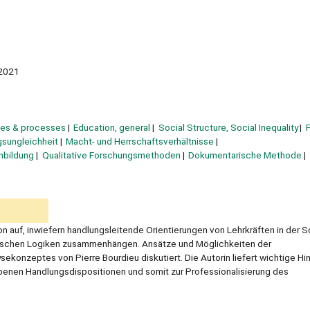
2021
ues & processes
Education, general
Social Structure, Social Inequality
gsungleichheit
Macht- und Herrschaftsverhältnisse
nbildung
Qualitative Forschungsmethoden
Dokumentarische Methode
on auf, inwiefern handlungsleitende Orientierungen von Lehrkräften in der S
ifischen Logiken zusammenhängen. Ansätze und Möglichkeiten der
konzeptes von Pierre Bourdieu diskutiert. Die Autorin liefert wichtige H
rbenen Handlungsdispositionen und somit zur Professionalisierung des