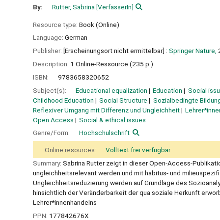
By:
Rutter, Sabrina
[VerfasserIn]
Resource type:
Book (Online)
Language:
German
Publisher:
[Erscheinungsort nicht ermittelbar] :
Springer Nature,
Description:
1 Online-Ressource (235 p.)
ISBN:
9783658320652
Subject(s):
Educational equalization
Education
Social iss
Childhood Education
Social Structure
Sozialbedingte Bildun
Reflexiver Umgang mit Differenz und Ungleichheit
Lehrer*inne
Open Access
Social & ethical issues
Genre/Form:
Hochschulschrift
Online resources:
Volltext frei verfügbar
Summary:
Sabrina Rutter zeigt in dieser Open-Access-Publikati
ungleichheitsrelevant werden und mit habitus- und milieuspez
Ungleichheitsreduzierung werden auf Grundlage des Sozioanalyse
hinsichtlich der Veränderbarkeit der qua soziale Herkunft erwo
Lehrer*innenhandelns
PPN:
177842676X