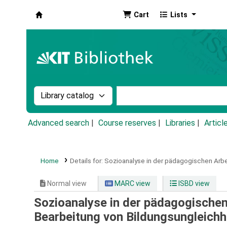
Cart
Lists
Koha online
Search the catalog by:
Search the catalog by k
Advanced search
Course reserves
Libraries
Articl
Home
Details for:
Sozioanalyse in der pädagogischen Arbei
Normal view
MARC view
ISBD view
Sozioanalyse in der pädagogischen
Bearbeitung von Bildungsungleichh