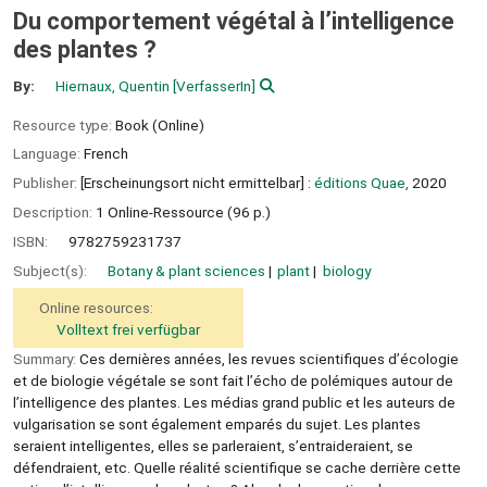
Du comportement végétal à l’intelligence
des plantes ?
By:
Hiernaux, Quentin
[VerfasserIn]
Resource type:
Book (Online)
Language:
French
Publisher:
[Erscheinungsort nicht ermittelbar] :
éditions Quae,
2020
Description:
1 Online-Ressource (96 p.)
ISBN:
9782759231737
Subject(s):
Botany & plant sciences
plant
biology
Online resources:
Volltext frei verfügbar
Summary:
Ces dernières années, les revues scientifiques d’écologie
et de biologie végétale se sont fait l’écho de polémiques autour de
l’intelligence des plantes. Les médias grand public et les auteurs de
vulgarisation se sont également emparés du sujet. Les plantes
seraient intelligentes, elles se parleraient, s’entraideraient, se
défendraient, etc. Quelle réalité scientifique se cache derrière cette