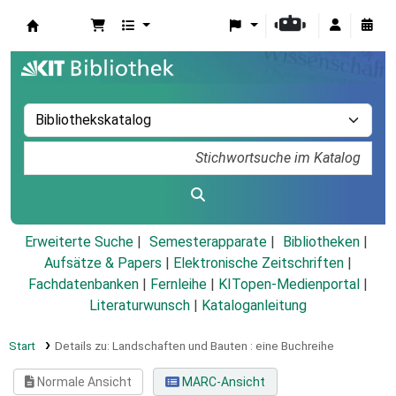
Koha
Erweiterte Suche
Semesterapparate
Bibliotheken
Aufsätze & Papers
|
Elektronische Zeitschriften
|
Fachdatenbanken
|
Fernleihe
|
KITopen-Medienportal
|
Literaturwunsch
|
Kataloganleitung
Start
Details zu:
Landschaften und Bauten :
eine Buchreihe
Normale Ansicht
MARC-Ansicht