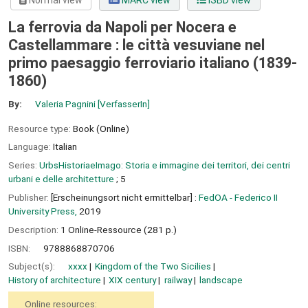
Normal view
MARC view
ISBD view
La ferrovia da Napoli per Nocera e
Castellammare : le città vesuviane nel
primo paesaggio ferroviario italiano (1839-
1860)
By:
Valeria Pagnini
[VerfasserIn]
Resource type:
Book (Online)
Language:
Italian
Series:
UrbsHistoriaeImago: Storia e immagine dei territori, dei centri
urbani e delle architetture
; 5
Publisher:
[Erscheinungsort nicht ermittelbar] :
FedOA - Federico II
University Press,
2019
Description:
1 Online-Ressource (281 p.)
ISBN:
9788868870706
Subject(s):
xxxx
Kingdom of the Two Sicilies
History of architecture
XIX century
railway
landscape
Online resources: