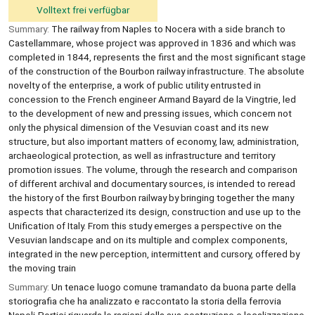
Volltext frei verfügbar
Summary:
The railway from Naples to Nocera with a side branch to
Castellammare, whose project was approved in 1836 and which was
completed in 1844, represents the first and the most significant stage
of the construction of the Bourbon railway infrastructure. The absolute
novelty of the enterprise, a work of public utility entrusted in
concession to the French engineer Armand Bayard de la Vingtrie, led
to the development of new and pressing issues, which concern not
only the physical dimension of the Vesuvian coast and its new
structure, but also important matters of economy, law, administration,
archaeological protection, as well as infrastructure and territory
promotion issues. The volume, through the research and comparison
of different archival and documentary sources, is intended to reread
the history of the first Bourbon railway by bringing together the many
aspects that characterized its design, construction and use up to the
Unification of Italy. From this study emerges a perspective on the
Vesuvian landscape and on its multiple and complex components,
integrated in the new perception, intermittent and cursory, offered by
the moving train
Summary:
Un tenace luogo comune tramandato da buona parte della
storiografia che ha analizzato e raccontato la storia della ferrovia
Napoli-Portici riguarda le ragioni della sua costruzione e localizzazione