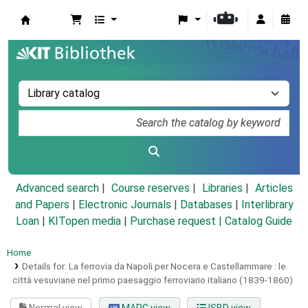
Koha online
Advanced search
Course reserves
Libraries
Articles
and Papers
|
Electronic Journals
|
Databases
|
Interlibrary
Loan
|
KITopen media
|
Purchase request |
Catalog Guide
Home
Details for:
La ferrovia da Napoli per Nocera e Castellammare :
le
città vesuviane nel primo paesaggio ferroviario italiano (1839-1860)