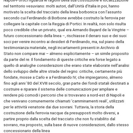
nel territorio vesuviano: molti autori, dall’Unità d’Italia in poi, hanno
motivato la scelta del tracciato della linea borbonica con l’assunto
secondo cui Ferdinando di Borbone avrebbe costruito la ferrovia per
collegare la capitale con la Reggia di Portici. In realtà, non solo risulta
poco credibile che un privato, qual era Armando Bayard de la Vingtrie –
futuro concessionario della linea –, rischiasse il denaro suo e dei suoi
soci per venire incontro ai desideri di Ferdinando, ma, sul piano della
testimonianza materiale, negli incartamenti presenti in Archivio di
Stato non compare mai – almeno esplicitamente – un simile proposito
da parte del re. Il fondamento di queste critiche era forse legato a
quello di analoghe considerazioni che erano state elaborate nell’analisi
dello sviluppo delle altre strade del regno: critiche, certamente più
fondate, mosse a Carlo e a Ferdinando IV, che impiegarono, almeno
fino agli anni ’80 del XVIII secolo, gran parte dei fondi statali destinati a
costruire e riparare il sistema delle comunicazioni per ampliare e
rendere più comodi i percorsi che si trovavano a nord-est di Napoli e
che venivano comunemente chiamati ‘camminamenti reali’, utilizzati
per le attività venatorie dai due sovrani. Tuttavia, la storia della
costruzione della ferrovia nacque da presupposti molto diversi, a
partire proprio dalla scelta del tracciato che non fu stabilito dal
sovrano, ma proposto, sulla base di nuove considerazioni, dallo stesso
concessionario della linea