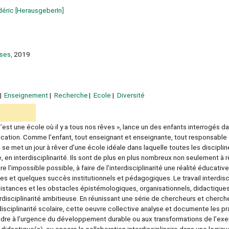
déric
[HerausgeberIn]
sses,
2019
Enseignement
Recherche
Ecole
Diversité
’est une école où il y a tous nos rêves », lance un des enfants interrogés d
ducation. Comme l’enfant, tout enseignant et enseignante, tout responsable
se met un jour à rêver d’une école idéale dans laquelle toutes les discipli
en interdisciplinarité. Ils sont de plus en plus nombreux non seulement à 
’impossible possible, à faire de l’interdisciplinarité une réalité éducative.
cées et quelques succès institutionnels et pédagogiques. Le travail interdisc
sistances et les obstacles épistémologiques, organisationnels, didactiques
terdisciplinarité ambitieuse. En réunissant une série de chercheurs et cherc
disciplinarité scolaire, cette oeuvre collective analyse et documente les p
dre à l’urgence du développement durable ou aux transformations de l’exe
 didactique(s), ou encore la collaboration interdisciplinaire dans une logiqu