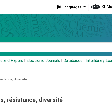
KI-Ch
Languages
eyword
es and Papers
|
Electronic Journals
|
Databases
|
Interlibrary Lo
istance, diversité
cès, résistance, diversité