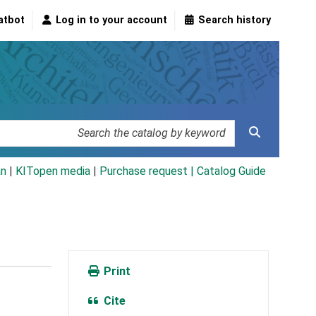
atbot
Log in to your account
Search history
an
|
KITopen media
|
Purchase request |
Catalog Guide
Print
Cite