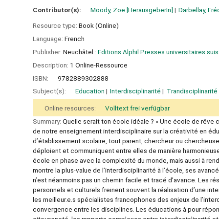
Contributor(s):
Moody, Zoe
[HerausgeberIn]
Darbellay, Fré
Resource type:
Book (Online)
Language:
French
Publisher:
Neuchâtel :
Editions Alphil Presses universitaires sui
Description:
1 Online-Ressource
ISBN:
9782889302888
Subject(s):
Education
Interdisciplinarité
Trandisciplinarité
Online resources:
Volltext frei verfügbar
Summary:
Quelle serait ton école idéale ? « Une école de rêve c
de notre enseignement interdisciplinaire sur la créativité en é
d’établissement scolaire, tout parent, chercheur ou chercheuse 
déploient et communiquent entre elles de manière harmonieuse, 
école en phase avec la complexité du monde, mais aussi à rendre l
montre la plus-value de l’interdisciplinarité à l’école, ses avan
n’est néanmoins pas un chemin facile et tracé d’avance. Les ré
personnels et culturels freinent souvent la réalisation d’une in
les meilleur.e.s spécialistes francophones des enjeux de l’inter
convergence entre les disciplines. Les éducations à pour répon
citoyenneté, les rapports complexes entre interdisciplinarité et