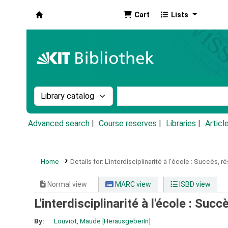
Cart
Lists
Koha online
Search the catalog by:
Search the catalog by k
Advanced search
Course reserves
Libraries
Articl
Home
Details for:
L'interdisciplinarité à l'école :
Succès, rés
Normal view
MARC view
ISBD view
L'interdisciplinarité à l'école : Suc
By:
Louviot, Maude
[HerausgeberIn]