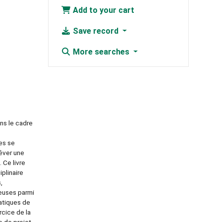
Add to your cart
Save record
More searches
ans le cadre
nes se
rêver une
 Ce livre
iplinaire
,
heuses parmi
ratiques de
rcice de la
e de projet