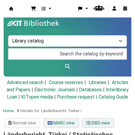
Koha online
Advanced search
Course reserves
Libraries
Articles
and Papers
|
Electronic Journals
|
Databases
|
Interlibrary
Loan
|
KITopen media
|
Purchase request |
Catalog Guide
Home
Details for:
Länderbericht.
Türkei /
Normal view
MARC view
ISBD view
Länderbericht. Türkei /
Statistisches