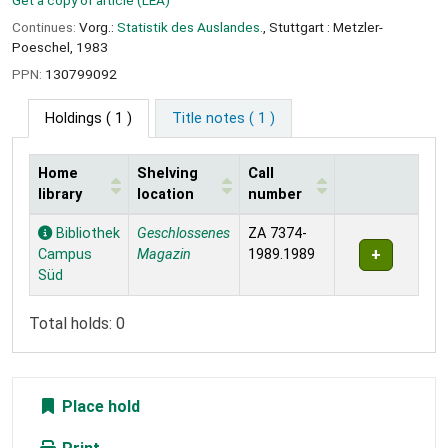
Get a copy of article (LEA)
Continues:
Vorg.:
Statistik des Auslandes.
, Stuttgart : Metzler-
Poeschel, 1983
PPN:
130799092
Holdings
( 1 )
Title notes ( 1 )
Home
Shelving
Call
library
location
number
Holdings
Bibliothek
Geschlossenes
ZA 7374-
Campus
Magazin
1989.1989
Süd
Total holds: 0
Place hold