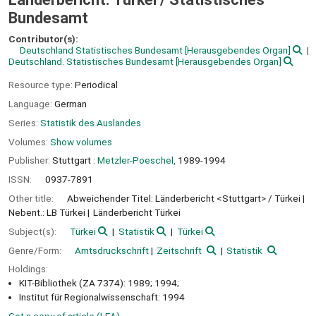
Bundesamt
Contributor(s):
Deutschland Statistisches Bundesamt
[Herausgebendes Organ]
Deutschland. Statistisches Bundesamt
[Herausgebendes Organ]
Resource type:
Periodical
Language:
German
Series:
Statistik des Auslandes
Volumes:
Show volumes
Publisher:
Stuttgart :
Metzler-Poeschel,
1989-1994
ISSN:
0937-7891
Other title:
Abweichender Titel: Länderbericht <Stuttgart> / Türkei
Nebent.: LB Türkei
Länderbericht Türkei
Subject(s):
Türkei
Statistik
Türkei
Genre/Form:
Amtsdruckschrift
Zeitschrift
Statistik
Holdings:
KIT-Bibliothek (ZA 7374): 1989; 1994;
Institut für Regionalwissenschaft: 1994