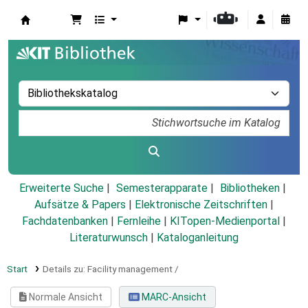
Koha
Erweiterte Suche
Semesterapparate
Bibliotheken
Aufsätze & Papers
|
Elektronische Zeitschriften
|
Fachdatenbanken
|
Fernleihe
|
KITopen-Medienportal
|
Literaturwunsch
|
Kataloganleitung
Start
Details zu:
Facility management /
Normale Ansicht
MARC-Ansicht