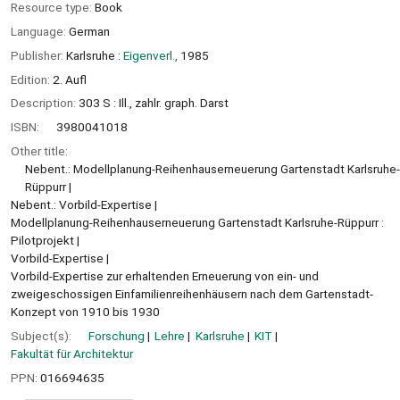
Resource type:
Book
Language:
German
Publisher:
Karlsruhe :
Eigenverl.,
1985
Edition:
2. Aufl
Description:
303 S : Ill., zahlr. graph. Darst
ISBN:
3980041018
Other title:
Nebent.: Modellplanung-Reihenhauserneuerung Gartenstadt Karlsruhe-
Rüppurr
Nebent.: Vorbild-Expertise
Modellplanung-Reihenhauserneuerung Gartenstadt Karlsruhe-Rüppurr :
Pilotprojekt
Vorbild-Expertise
Vorbild-Expertise zur erhaltenden Erneuerung von ein- und
zweigeschossigen Einfamilienreihenhäusern nach dem Gartenstadt-
Konzept von 1910 bis 1930
Subject(s):
Forschung
Lehre
Karlsruhe
KIT
Fakultät für Architektur
PPN:
016694635