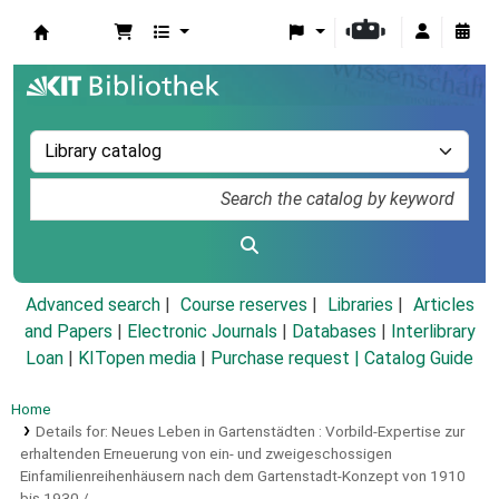
Koha online
Advanced search
Course reserves
Libraries
Articles
and Papers
|
Electronic Journals
|
Databases
|
Interlibrary
Loan
|
KITopen media
|
Purchase request |
Catalog Guide
Home
Details for:
Neues Leben in Gartenstädten :
Vorbild-Expertise zur
erhaltenden Erneuerung von ein- und zweigeschossigen
Einfamilienreihenhäusern nach dem Gartenstadt-Konzept von 1910
bis 1930 /