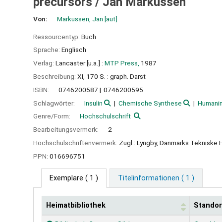
precursors /
Jan Markussen
Von:
Markussen, Jan
[aut]
Ressourcentyp:
Buch
Sprache:
Englisch
Verlag:
Lancaster [u.a.] :
MTP Press,
1987
Beschreibung:
XI, 170 S. : graph. Darst
ISBN:
0746200587
0746200595
Schlagwörter:
Insulin
Chemische Synthese
Humanin
Genre/Form:
Hochschulschrift
Bearbeitungsvermerk:
2
Hochschulschriftenvermerk:
Zugl.: Lyngby, Danmarks Tekniske H
PPN:
016696751
Exemplare
( 1 )
Titelinformationen ( 1 )
Heimatbibliothek
Standor
Exemplare