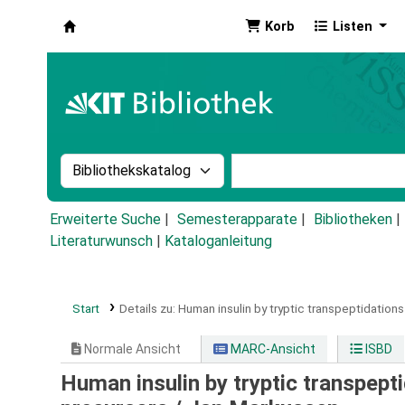
Korb
Listen
Koha
Suche im Katalog nach:
Stichwortsuche im Ka
Erweiterte Suche
Semesterapparate
Bibliotheken
Literaturwunsch
|
Kataloganleitung
Start
Details zu:
Human insulin by tryptic transpeptidations
Normale Ansicht
MARC-Ansicht
ISBD
Human insulin by tryptic transpepti