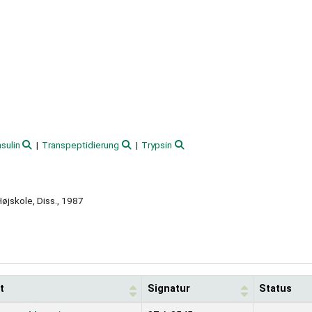
sulin
Transpeptidierung
Trypsin
øjskole, Diss., 1987
t
Signatur
Status