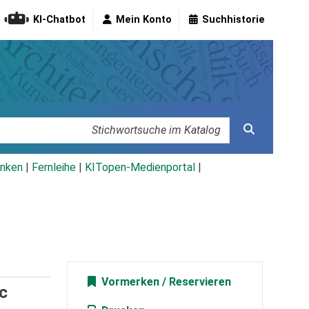
KI-Chatbot
Mein Konto
Suchhistorie
nken
|
Fernleihe
|
KITopen-Medienportal
|
Vormerken
ic