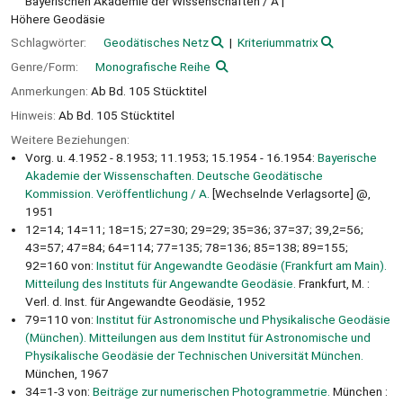
Bayerischen Akademie der Wissenschaften / A
Höhere Geodäsie
Schlagwörter:
Geodätisches Netz
Kriteriummatrix
Genre/Form:
Monografische Reihe
Anmerkungen:
Ab Bd. 105 Stücktitel
Hinweis:
Ab Bd. 105 Stücktitel
Weitere Beziehungen:
Vorg. u. 4.1952 - 8.1953; 11.1953; 15.1954 - 16.1954:
Bayerische
Akademie der Wissenschaften. Deutsche Geodätische
Kommission. Veröffentlichung / A.
[Wechselnde Verlagsorte] @,
1951
12=14; 14=11; 18=15; 27=30; 29=29; 35=36; 37=37; 39,2=56;
43=57; 47=84; 64=114; 77=135; 78=136; 85=138; 89=155;
92=160 von:
Institut für Angewandte Geodäsie (Frankfurt am Main).
Mitteilung des Instituts für Angewandte Geodäsie.
Frankfurt, M. :
Verl. d. Inst. für Angewandte Geodäsie, 1952
79=110 von:
Institut für Astronomische und Physikalische Geodäsie
(München). Mitteilungen aus dem Institut für Astronomische und
Physikalische Geodäsie der Technischen Universität München.
München, 1967
34=1-3 von:
Beiträge zur numerischen Photogrammetrie.
München :