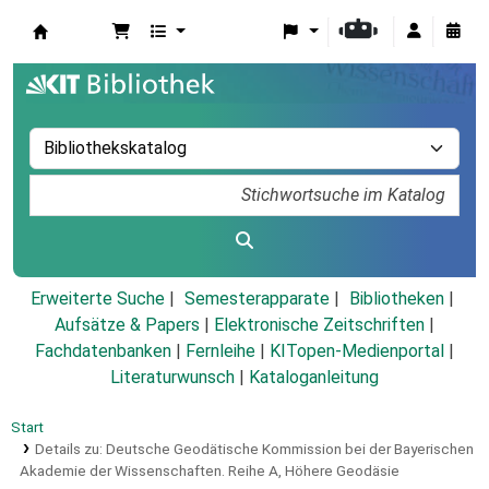
Koha
Erweiterte Suche
Semesterapparate
Bibliotheken
Aufsätze & Papers
|
Elektronische Zeitschriften
|
Fachdatenbanken
|
Fernleihe
|
KITopen-Medienportal
|
Literaturwunsch
|
Kataloganleitung
Start
Details zu:
Deutsche Geodätische Kommission bei der Bayerischen
Akademie der Wissenschaften.
Reihe A,
Höhere Geodäsie