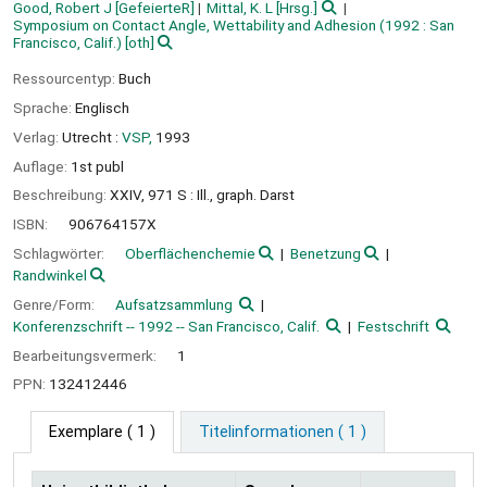
Good, Robert J
[GefeierteR]
Mittal, K. L
[Hrsg.]
Symposium on Contact Angle, Wettability and Adhesion
(1992 : San
Francisco, Calif.)
[oth]
Ressourcentyp:
Buch
Sprache:
Englisch
Verlag:
Utrecht :
VSP,
1993
Auflage:
1st publ
Beschreibung:
XXIV, 971 S : Ill., graph. Darst
ISBN:
906764157X
Schlagwörter:
Oberflächenchemie
Benetzung
Randwinkel
Genre/Form:
Aufsatzsammlung
Konferenzschrift -- 1992 -- San Francisco, Calif.
Festschrift
Bearbeitungsvermerk:
1
PPN:
132412446
Exemplare
( 1 )
Titelinformationen ( 1 )