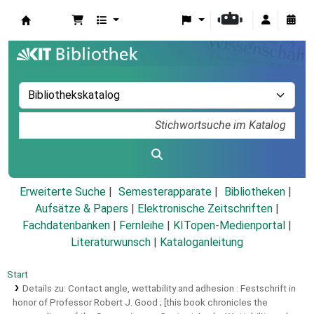
Koha
Erweiterte Suche
Semesterapparate
Bibliotheken
Aufsätze & Papers
|
Elektronische Zeitschriften
|
Fachdatenbanken
|
Fernleihe
|
KITopen-Medienportal
|
Literaturwunsch
|
Kataloganleitung
Start
Details zu:
Contact angle, wettability and adhesion :
Festschrift in
honor of Professor Robert J. Good ; [this book chronicles the