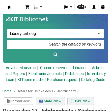
Koha online
Advanced search
Course reserves
Libraries
Articles
and Papers
|
Electronic Journals
|
Databases
|
Interlibrary
Loan
|
KITopen media
|
Purchase request |
Catalog Guide
Home
Details for:
Drucke des 17. Jahrhunderts /
Normal view
MARC view
ISBD view
Drucke des 17. Jahrhunderts /
Sächsische