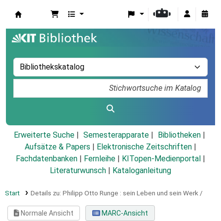
Koha
Erweiterte Suche
Semesterapparate
Bibliotheken
Aufsätze & Papers
|
Elektronische Zeitschriften
|
Fachdatenbanken
|
Fernleihe
|
KITopen-Medienportal
|
Literaturwunsch
|
Kataloganleitung
Start
Details zu:
Philipp Otto Runge :
sein Leben und sein Werk /
Normale Ansicht
MARC-Ansicht