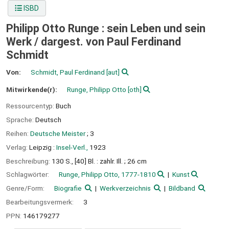
ISBD
Philipp Otto Runge : sein Leben und sein
Werk /
dargest. von Paul Ferdinand
Schmidt
Von:
Schmidt, Paul Ferdinand
[aut]
Mitwirkende(r):
Runge, Philipp Otto
[oth]
Ressourcentyp:
Buch
Sprache:
Deutsch
Reihen:
Deutsche Meister
; 3
Verlag:
Leipzig :
Insel-Verl.,
1923
Beschreibung:
130 S., [40] Bl. : zahlr. Ill. ; 26 cm
Schlagwörter:
Runge, Philipp Otto, 1777-1810
Kunst
Genre/Form:
Biografie
Werkverzeichnis
Bildband
Bearbeitungsvermerk:
3
PPN:
146179277