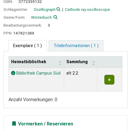
ISBN:
3772359132
Schlagwörter:
Oszillograph
Cathode ray oscilloscope
Genre/Form:
Wörterbuch
Bearbeitungsvermerk:
3
PPN:
14782138X
Exemplare
( 1 )
Titelinformationen ( 1 )
Heimatbibliothek
Sammlung
Exemplare
Bibliothek Campus Süd
elt 2.2
Anzahl Vormerkungen: 0
Vormerken