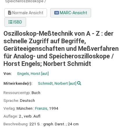
Speicheroszilloskope /
Normale Ansicht
MARC-Ansicht
ISBD
Oszilloskop-Meßtechnik von A - Z : der
schnelle Zugriff auf Begriffe,
Geräteeigenschaften und Meßverfahren
für Analog- und Speicheroszilloskope /
Horst Engels; Norbert Schmidt
Von:
Engels, Horst
[aut]
Mitwirkende(r):
Schmidt, Norbert
[aut]
Ressourcentyp:
Buch
Sprache:
Deutsch
Verlag:
München :
Franzis,
1994
Auflage:
2., verb. Aufl
Beschreibung:
221 S. : graph. Darst. ; 24 cm