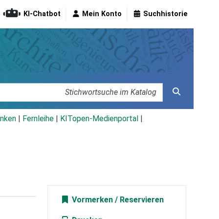
KI-Chatbot
Mein Konto
Suchhistorie
nken
|
Fernleihe
|
KITopen-Medienportal
|
Vormerken