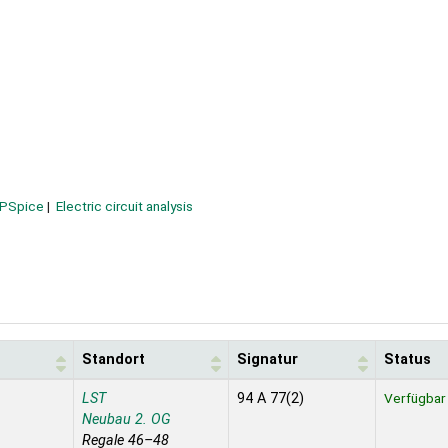
PSpice
Electric circuit analysis
Standort
Signatur
Status
LST
94 A 77(2)
Verfügbar
Neubau 2. OG
Regale 46–48