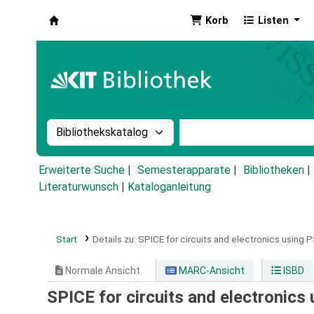
Korb
Listen
Koha
Suche im Katalog nach:
Stichwortsuche im Ka
Erweiterte Suche
Semesterapparate
Bibliotheken
Literaturwunsch
|
Kataloganleitung
Start
Details zu:
SPICE for circuits and electronics using 
Normale Ansicht
MARC-Ansicht
ISBD
SPICE for circuits and electronics