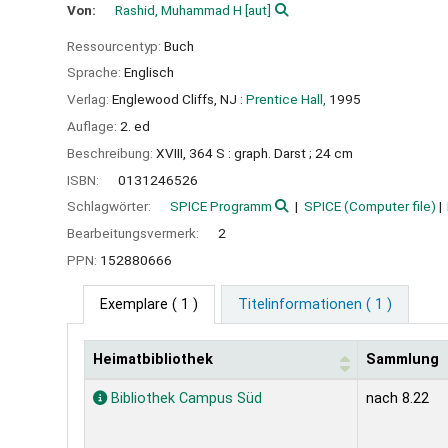
Von:
Rashid, Muhammad H
[aut]
Ressourcentyp:
Buch
Sprache:
Englisch
Verlag:
Englewood Cliffs, NJ :
Prentice Hall,
1995
Auflage:
2. ed
Beschreibung:
XVIII, 364 S : graph. Darst ; 24 cm
ISBN:
0131246526
Schlagwörter:
SPICE Programm
SPICE (Computer file)
Bearbeitungsvermerk:
2
PPN:
152880666
Exemplare
( 1 )
Titelinformationen ( 1 )
Heimatbibliothek
Sammlung
Exemplare
Bibliothek Campus Süd
nach 8.22