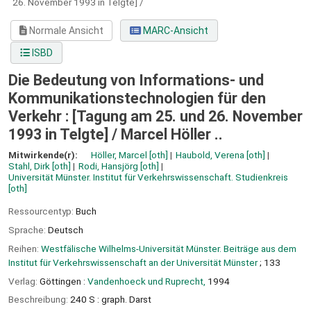
26. November 1993 in Telgte] /
Normale Ansicht
MARC-Ansicht
ISBD
Die Bedeutung von Informations- und
Kommunikationstechnologien für den
Verkehr : [Tagung am 25. und 26. November
1993 in Telgte] /
Marcel Höller ..
Mitwirkende(r):
Höller, Marcel
[oth]
Haubold, Verena
[oth]
Stahl, Dirk
[oth]
Rodi, Hansjörg
[oth]
Universität Münster. Institut für Verkehrswissenschaft. Studienkreis
[oth]
Ressourcentyp:
Buch
Sprache:
Deutsch
Reihen:
Westfälische Wilhelms-Universität Münster. Beiträge aus dem
Institut für Verkehrswissenschaft an der Universität Münster
; 133
Verlag:
Göttingen :
Vandenhoeck und Ruprecht,
1994
Beschreibung:
240 S : graph. Darst