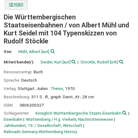
ISBD
Die Württembergischen
Staatseisenbahnen /
von Albert Mühl und
Kurt Seidel mit 104 Typenskizzen von
Rudolf Stöckle
Von:
Mühl, Albert
[aut]
Mitwirkende(r):
Seidel, Kurt
[aut]
Stöckle, Rudolf
[oth]
Ressourcentyp:
Buch
Sprache:
Deutsch
Verlag:
Stuttgart ;
Aalen :
Theiss,
1970
Beschreibung:
311 S : Ill., graph. Darst., Kt ; 28 cm
ISBN:
3806200327
Schlagwörter:
Königlich Württembergische Staats-Eisenbahn
Eisenbahn
Württemberg / H.g. Verkehr, Nachrichtenwesen
Jahrhundert, 19. / Gesellschaft, Wirtschaft
Railroads Germany Württemberg History