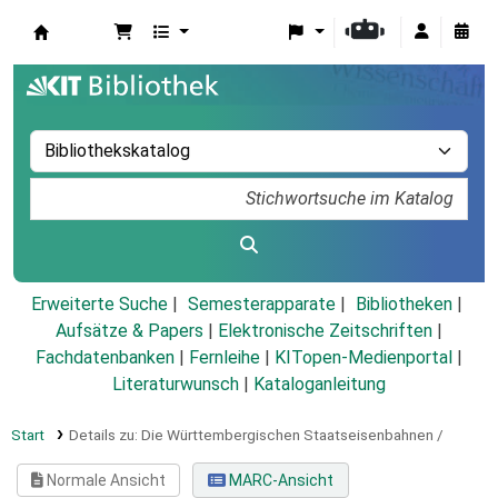
Koha
Erweiterte Suche
Semesterapparate
Bibliotheken
Aufsätze & Papers
|
Elektronische Zeitschriften
|
Fachdatenbanken
|
Fernleihe
|
KITopen-Medienportal
|
Literaturwunsch
|
Kataloganleitung
Start
Details zu:
Die Württembergischen Staatseisenbahnen /
Normale Ansicht
MARC-Ansicht