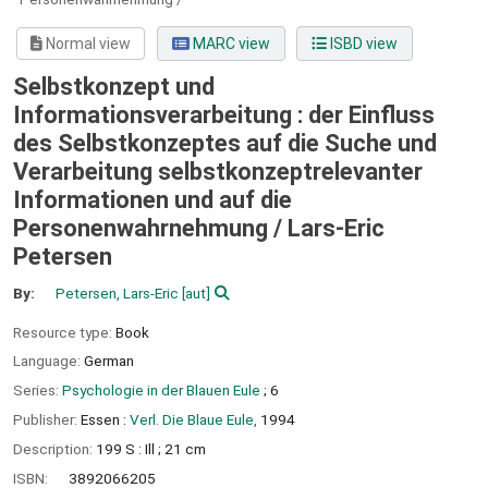
Normal view
MARC view
ISBD view
Selbstkonzept und
Informationsverarbeitung : der Einfluss
des Selbstkonzeptes auf die Suche und
Verarbeitung selbstkonzeptrelevanter
Informationen und auf die
Personenwahrnehmung /
Lars-Eric
Petersen
By:
Petersen, Lars-Eric
[aut]
Resource type:
Book
Language:
German
Series:
Psychologie in der Blauen Eule
; 6
Publisher:
Essen :
Verl. Die Blaue Eule,
1994
Description:
199 S : Ill ; 21 cm
ISBN:
3892066205