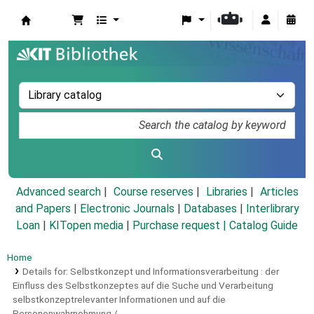
Koha online
Advanced search
Course reserves
Libraries
Articles
and Papers
|
Electronic Journals
|
Databases
|
Interlibrary
Loan
|
KITopen media
|
Purchase request |
Catalog Guide
Home
Details for:
Selbstkonzept und Informationsverarbeitung :
der
Einfluss des Selbstkonzeptes auf die Suche und Verarbeitung
selbstkonzeptrelevanter Informationen und auf die
Personenwahrnehmung /