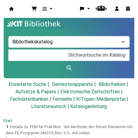
Koha
Erweiterte Suche
Semesterapparate
Bibliotheken
Aufsätze & Papers
|
Elektronische Zeitschriften
|
Fachdatenbanken
|
Fernleihe
|
KITopen-Medienportal
|
Literaturwunsch
|
Kataloganleitung
Start
Details zu:
FEM für Praktiker :
die Methode der finiten Elemente mit
dem FE-Programm ANSYS Rev. 5.0 ; mit vielen