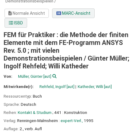
Demonstrationsbeispielen /
Normale Ansicht
MARC-Ansicht
ISBD
FEM für Praktiker : die Methode der finiten
Elemente mit dem FE-Programm ANSYS
Rev. 5.0 ; mit vielen
Demonstrationsbeispielen /
Günter Müller;
Ingolf Rehfeld; Willi Katheder
Von:
Müller, Günter
[aut]
Mitwirkende(r):
Rehfeld, Ingolf
[aut]
Katheder, Willi
[aut]
Ressourcentyp:
Buch
Sprache:
Deutsch
Reihen:
Kontakt & Studium
; 441 : Konstruktion
Verlag:
Renningen-Malmsheim :
expert-Verl.,
1995
Auflage:
2., verb. Aufl