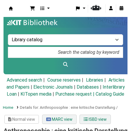
Koha online
Advanced search
Course reserves
Libraries
Articles
and Papers
|
Electronic Journals
|
Databases
|
Interlibrary
Loan
|
KITopen media
|
Purchase request |
Catalog Guide
Home
Details for:
Anthroposophie :
eine kritische Darstellung /
Normal view
MARC view
ISBD view
Anthroposophie : eine kritische Darstellung