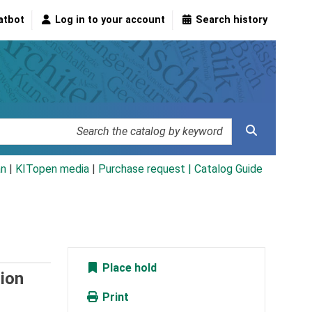
atbot
Log in to your account
Search history
an
|
KITopen media
|
Purchase request |
Catalog Guide
Place hold
tion
Print