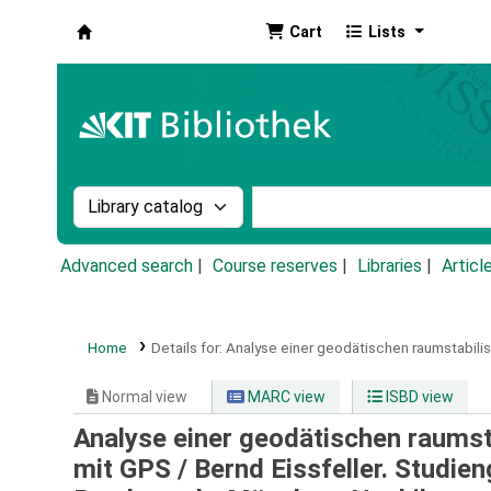
Cart
Lists
Koha online
Search the catalog by:
Search the catalog by k
Advanced search
Course reserves
Libraries
Articl
Home
Details for:
Analyse einer geodätischen raumstabilisi
Normal view
MARC view
ISBD view
Analyse einer geodätischen raumsta
mit GPS /
Bernd Eissfeller. Studi