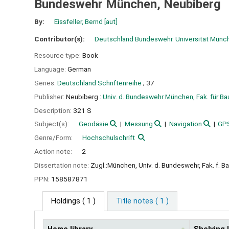
Bundeswehr München, Neubiberg
By:
Eissfeller, Bernd
[aut]
Contributor(s):
Deutschland Bundeswehr. Universität Mün
Resource type:
Book
Language:
German
Series:
Deutschland Schriftenreihe
; 37
Publisher:
Neubiberg :
Univ. d. Bundeswehr München, Fak. für 
Description:
321 S
Subject(s):
Geodäsie
Messung
Navigation
GP
Genre/Form:
Hochschulschrift
Action note:
2
Dissertation note:
Zugl.:München, Univ. d. Bundeswehr, Fak. f. 
PPN:
158587871
Holdings
( 1 )
Title notes ( 1 )