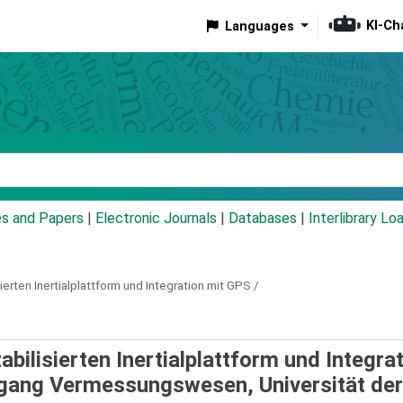
KI-Ch
Languages
eyword
es and Papers
|
Electronic Journals
|
Databases
|
Interlibrary Lo
erten Inertialplattform und Integration mit GPS /
bilisierten Inertialplattform und Integra
engang Vermessungswesen, Universität der