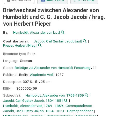
Normal view
MARC view
ISBD view
Briefwechsel zwischen Alexander von
Humboldt und C. G. Jacob Jacobi /
hrsg.
von Herbert Pieper
By:
Humboldt, Alexander von
[aut]
Contributor(s):
Jacobi, Carl Gustav Jacob
[aut]
Pieper, Herbert
[Hrsg.]
Resource type:
Book
Language:
German
Series:
Beiträge zur Alexander-von-Humboldt-Forschung
; 11
Publisher:
Berlin :
Akademie-Verl.,
1987
Description:
307 S. : Ill. ; 25 cm
ISBN:
3050002409
Subject(s):
Humboldt, Alexander von, 1769-1859
Jacobi, Carl Gustav Jacob, 1804-1851
Humboldt, Alexander von, 1769 - 1859 - Correspondence
Jacobi, Carl Gustav Jakob, 1804 - 1851 - Correspondence