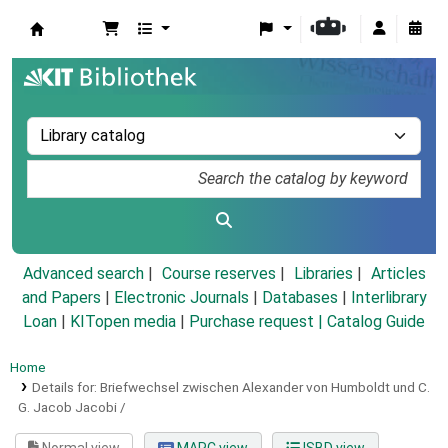
Koha online
Advanced search
Course reserves
Libraries
Articles
and Papers
|
Electronic Journals
|
Databases
|
Interlibrary
Loan
|
KITopen media
|
Purchase request |
Catalog Guide
Home
Details for:
Briefwechsel zwischen Alexander von Humboldt und C.
G. Jacob Jacobi /