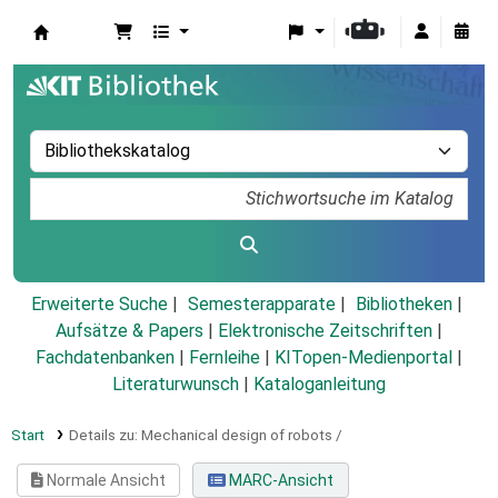
Koha
Erweiterte Suche
Semesterapparate
Bibliotheken
Aufsätze & Papers
|
Elektronische Zeitschriften
|
Fachdatenbanken
|
Fernleihe
|
KITopen-Medienportal
|
Literaturwunsch
|
Kataloganleitung
Start
Details zu:
Mechanical design of robots /
Normale Ansicht
MARC-Ansicht