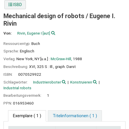
ISBD
Mechanical design of robots /
Eugene I.
Rivin
Von:
Rivin, Eugene I
[aut]
Ressourcentyp:
Buch
Sprache:
Englisch
Verlag:
New York, NY [u.a.] :
McGraw-Hill,
1988
Beschreibung:
XVI, 325 S : Ill., graph. Darst
ISBN:
0070529922
Schlagwörter:
Industrieroboter
Konstruieren
Industrial robots
Bearbeitungsvermerk:
1
PPN:
016953460
Exemplare
( 1 )
Titelinformationen ( 1 )