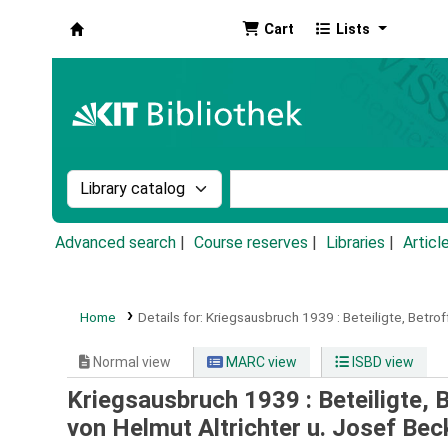
Cart
Lists
Koha online
Search the catalog by:
Search the catalog by k
Advanced search
Course reserves
Libraries
Articl
Home
Details for:
Kriegsausbruch 1939 :
Beteiligte, Betroff
Normal view
MARC view
ISBD view
Kriegsausbruch 1939 : Beteiligte, Be
von Helmut Altrichter u. Josef Bec