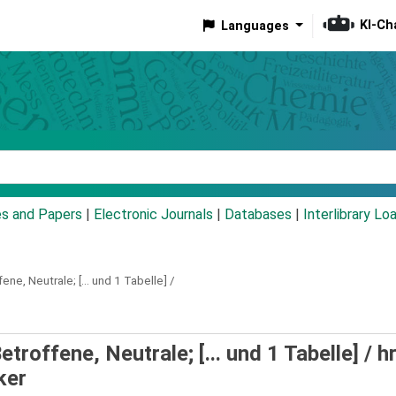
KI-Ch
Languages
eyword
es and Papers
|
Electronic Journals
|
Databases
|
Interlibrary Lo
ene, Neutrale; [... und 1 Tabelle] /
troffene, Neutrale; [... und 1 Tabelle] /
h
ker