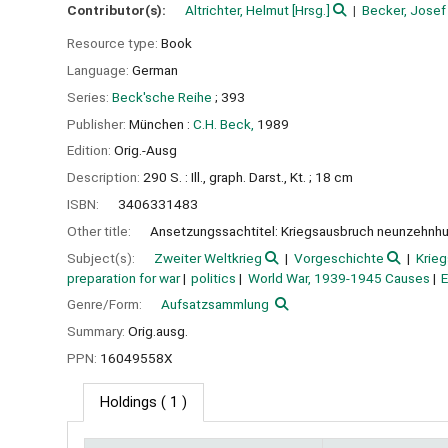
Contributor(s):
Altrichter, Helmut
[Hrsg.]
Becker, Josef
Resource type:
Book
Language:
German
Series:
Beck'sche Reihe
; 393
Publisher:
München :
C.H. Beck,
1989
Edition:
Orig.-Ausg
Description:
290 S. : Ill., graph. Darst., Kt. ; 18 cm
ISBN:
3406331483
Other title:
Ansetzungssachtitel: Kriegsausbruch neunzehnh
Subject(s):
Zweiter Weltkrieg
Vorgeschichte
Krie
preparation for war
politics
World War, 1939-1945 Causes
E
Genre/Form:
Aufsatzsammlung
Summary:
Orig.ausg.
PPN:
16049558X
Holdings
( 1 )