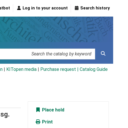
atbot
Log in to your account
Search history
an
|
KITopen media
|
Purchase request |
Catalog Guide
Place hold
rsg.
Print