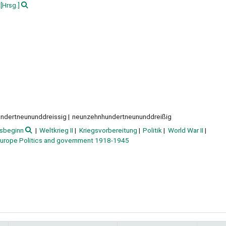
[Hrsg.]
undertneununddreissig
neunzehnhundertneununddreißig
gsbeginn
Weltkrieg II
Kriegsvorbereitung
Politik
World War II
urope Politics and government 1918-1945