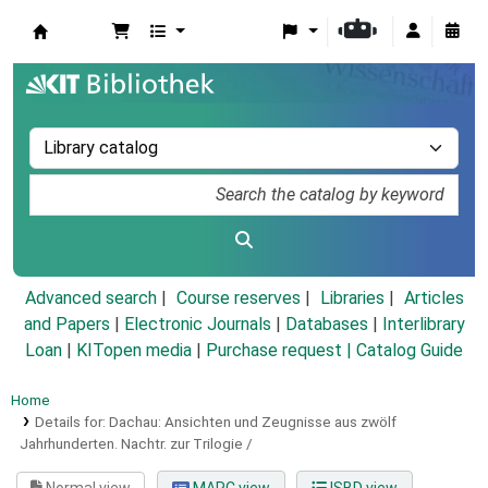
Koha online
Advanced search
Course reserves
Libraries
Articles
and Papers
|
Electronic Journals
|
Databases
|
Interlibrary
Loan
|
KITopen media
|
Purchase request |
Catalog Guide
Home
Details for:
Dachau: Ansichten und Zeugnisse aus zwölf
Jahrhunderten.
Nachtr. zur Trilogie /