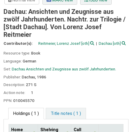
Normal view
MARC view
ISBD view
Dachau: Ansichten und Zeugnisse aus
zwölf Jahrhunderten. Nachtr. zur Trilogie /
[Stadt Dachau]. Von Lorenz Josef
Reitmeier
Contributor(s):
Reitmeier, Lorenz Josef
[oth]
Dachau
[oth]
Resource type:
Book
Language:
German
Set:
Dachau Ansichten und Zeugnisse aus zwölf Jahrhunderten.
Publisher:
Dachau,
1986
Description:
271 S
Action note:
1
PPN:
010045570
Holdings
( 1 )
Title notes ( 1 )
Home
Shelving
Call