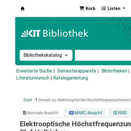
Korb
Listen
Koha
Suche im Katalog nach:
Stichwortsuche im Ka
Erweiterte Suche
Semesterapparate
Bibliotheken
Literaturwunsch
|
Kataloganleitung
Start
Details zu:
Elektrooptische Höchstfrequenzuntersuchu
Normale Ansicht
MARC-Ansicht
ISBD
Elektrooptische Höchstfrequenzunt