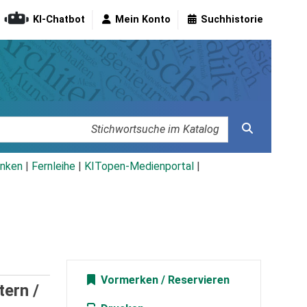
KI-Chatbot
Mein Konto
Suchhistorie
nken
|
Fernleihe
|
KITopen-Medienportal
|
Vormerken
tern /