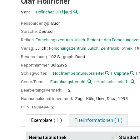
Olaf Hollricher
Von:
Hollricher, Olaf
[aut]
Ressourcentyp:
Buch
Sprache:
Deutsch
Reihen:
Forschungszentrum Jülich. Berichte des Forschungszen
Verlag:
Jülich :
Forschungszentrum Jülich, Zentralbibliothek,
19
Beschreibung:
102 S : graph. Darst
Reportnummer:
Jül 2895
Schlagwörter:
Hochtemperatursupraleiter
Cuprate
Genre/Form:
Forschungsbericht
Hochschulschrift
Bearbeitungsvermerk:
2
Hochschulschriftenvermerk:
Zugl.: Köln, Univ., Diss., 1993
PPN:
163849412
Exemplare
( 1 )
Titelinformationen ( 1 )
Heimatbibliothek
Standort