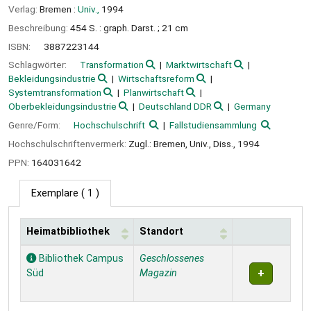
Verlag:
Bremen :
Univ.,
1994
Beschreibung:
454 S. : graph. Darst. ; 21 cm
ISBN:
3887223144
Schlagwörter:
Transformation
Marktwirtschaft
Bekleidungsindustrie
Wirtschaftsreform
Systemtransformation
Planwirtschaft
Oberbekleidungsindustrie
Deutschland DDR
Germany
Genre/Form:
Hochschulschrift
Fallstudiensammlung
Hochschulschriftenvermerk:
Zugl.: Bremen, Univ., Diss., 1994
PPN:
164031642
Exemplare
( 1 )
Heimatbibliothek
Standort
Exemplare
Bibliothek Campus
Geschlossenes
Süd
Magazin