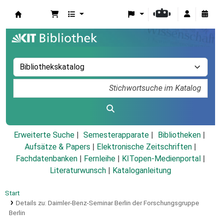
Koha
Erweiterte Suche
Semesterapparate
Bibliotheken
Aufsätze & Papers
|
Elektronische Zeitschriften
|
Fachdatenbanken
|
Fernleihe
|
KITopen-Medienportal
|
Literaturwunsch
|
Kataloganleitung
Start
Details zu:
Daimler-Benz-Seminar Berlin der Forschungsgruppe
Berlin