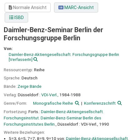
Normale Ansicht
MARC-Ansicht
ISBD
Daimler-Benz-Seminar Berlin der
Forschungsgruppe Berlin
Von:
Daimler-Benz-Aktiengesellschaft. Forschungsgruppe Berlin
[VerfasserIn]
Ressourcentyp:
Reihe
Sprache:
Deutsch
Bände:
Zeige Bände
Verlag:
Düsseldorf :
VDI-Verl.,
1984-1988
Genre/Form:
Monografische Reihe
Konferenzschrift
Fortsetzung:
Forts.:
Daimler-Benz-Aktiengesellschaft.
Forschungsinstitut. Daimler-Benz-Seminar Berlin des
Forschungsinstitutes Berlin.
, Düsseldorf : VDI-Verl., 1990
Weitere Beziehungen:
5=3; 6=5; 7=7; 8=9; 9=10 von:
Daimler-Benz-Aktiengesellschaft.