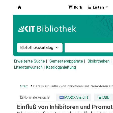
Korb
Listen
Koha
Suche im Katalog nach:
Stichwortsuche im Ka
Erweiterte Suche
Semesterapparate
Bibliotheken
Literaturwunsch
|
Kataloganleitung
Start
Details zu:
Einfluß von Inhibitoren und Promotoren 
Normale Ansicht
MARC-Ansicht
ISBD
Einfluß von Inhibitoren und Promo