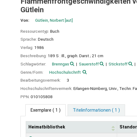
Flammenfrontgeschwindigkeiten v
Gütlein
Von:
Gütlein, Norbert
[aut]
Ressourcentyp:
Buch
Sprache:
Deutsch
Verlag:
1986
Beschreibung:
189 S : Ill., graph. Darst ; 21 cm
Schlagwörter:
Brenngas
Sauerstoff
Stickstoff
Genre/Form:
Hochschulschrift
Bearbeitungsvermerk:
3
Hochschulschriftenvermerk:
Erlangen-Nürnberg, Univ., Techn. Fa
PPN:
010105808
Exemplare
( 1 )
Titelinformationen ( 1 )
Heimatbibliothek
Standor
Exemplare