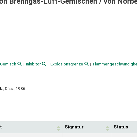
on Brenngas-Luft-Gemischen /
von Norbe
Gemisch
Inhibitor
Explosionsgrenze
Flammengeschwindigke
k., Diss., 1986
t
Signatur
Status