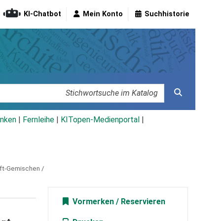
KI-Chatbot
Mein Konto
Suchhistorie
nken
|
Fernleihe
|
KITopen-Medienportal
|
uft-Gemischen /
Vormerken