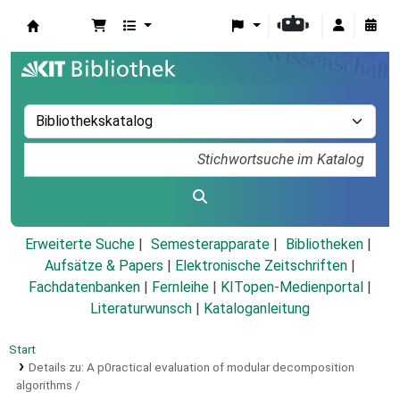
Koha
Erweiterte Suche
Semesterapparate
Bibliotheken
Aufsätze & Papers
|
Elektronische Zeitschriften
|
Fachdatenbanken
|
Fernleihe
|
KITopen-Medienportal
|
Literaturwunsch
|
Kataloganleitung
Start
Details zu:
A p0ractical evaluation of modular decomposition
algorithms /