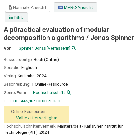
Normale Ansicht
MARC-Ansicht
ISBD
A p0ractical evaluation of modular
decomposition algorithms /
Jonas Spinner
Von:
Spinner, Jonas
[VerfasserIn]
Ressourcentyp:
Buch (Online)
Sprache:
Englisch
Verlag:
Karlsruhe,
2024
Beschreibung:
1 Online-Ressource
Genre/Form:
Hochschulschrift
DOI:
10.5445/IR/1000170363
Online-Ressourcen:
Volltext frei verfügbar
Hochschulschriftenvermerk:
Masterarbeit - Karlsruher Institut für
Technologie (KIT), 2024