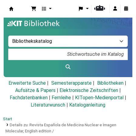
Koha
Erweiterte Suche
Semesterapparate
Bibliotheken
Aufsätze & Papers
|
Elektronische Zeitschriften
|
Fachdatenbanken
|
Fernleihe
|
KITopen-Medienportal
|
Literaturwunsch
|
Kataloganleitung
Start
Details zu:
Revista Española de Medicina Nuclear e Imagen
Molecular,
English edition /