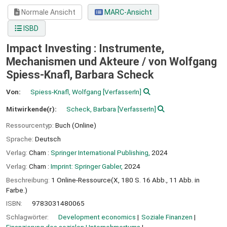
Normale Ansicht
MARC-Ansicht
ISBD
Impact Investing : Instrumente,
Mechanismen und Akteure /
von Wolfgang
Spiess-Knafl, Barbara Scheck
Von:
Spiess-Knafl, Wolfgang
[VerfasserIn]
Mitwirkende(r):
Scheck, Barbara
[VerfasserIn]
Ressourcentyp:
Buch (Online)
Sprache:
Deutsch
Verlag:
Cham :
Springer International Publishing,
2024
Verlag:
Cham :
Imprint: Springer Gabler,
2024
Beschreibung:
1 Online-Ressource(X, 180 S. 16 Abb., 11 Abb. in
Farbe.)
ISBN:
9783031480065
Schlagwörter:
Development economics
Soziale Finanzen