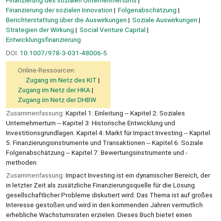
Finanzierung des sozialen Unternehmertums
Finanzierung der sozialen Innovation
Folgenabschätzung
Berichterstattung über die Auswirkungen
Soziale Auswirkungen
Strategien der Wirkung
Social Venture Capital
Entwicklungsfinanzierung
DOI:
10.1007/978-3-031-48006-5
Online-Ressourcen:
Zugang im Netz des KIT
Zugang im Netz der HKA
Zugang im Netz der DHBW
Zusammenfassung:
Kapitel 1: Einleitung -- Kapitel 2: Soziales
Unternehmertum -- Kapitel 3: Historische Entwicklung und
Investitionsgrundlagen. Kapitel 4: Markt für Impact Investing -- Kapitel
5: Finanzierungsinstrumente und Transaktionen -- Kapitel 6: Soziale
Folgenabschätzung -- Kapitel 7: Bewertungsinstrumente und -
methoden.
Zusammenfassung:
Impact Investing ist ein dynamischer Bereich, der
in letzter Zeit als zusätzliche Finanzierungsquelle für die Lösung
gesellschaftlicher Probleme diskutiert wird. Das Thema ist auf großes
Interesse gestoßen und wird in den kommenden Jahren vermutlich
erhebliche Wachstumsraten erzielen. Dieses Buch bietet einen