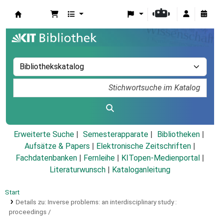
Koha
Erweiterte Suche
Semesterapparate
Bibliotheken
Aufsätze & Papers
|
Elektronische Zeitschriften
|
Fachdatenbanken
|
Fernleihe
|
KITopen-Medienportal
|
Literaturwunsch
|
Kataloganleitung
Start
Details zu:
Inverse problems: an interdisciplinary study :
proceedings /