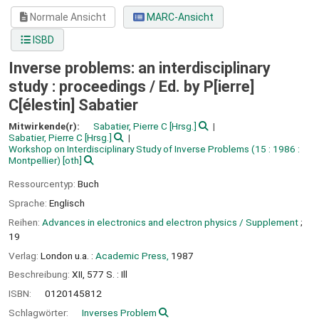
Normale Ansicht
MARC-Ansicht
ISBD
Inverse problems: an interdisciplinary
study : proceedings /
Ed. by P[ierre]
C[élestin] Sabatier
Mitwirkende(r):
Sabatier, Pierre C
[Hrsg.]
Sabatier, Pierre C
[Hrsg.]
Workshop on Interdisciplinary Study of Inverse Problems
(15 : 1986 :
Montpellier)
[oth]
Ressourcentyp:
Buch
Sprache:
Englisch
Reihen:
Advances in electronics and electron physics / Supplement
;
19
Verlag:
London u.a. :
Academic Press,
1987
Beschreibung:
XII, 577 S. : Ill
ISBN:
0120145812
Schlagwörter:
Inverses Problem