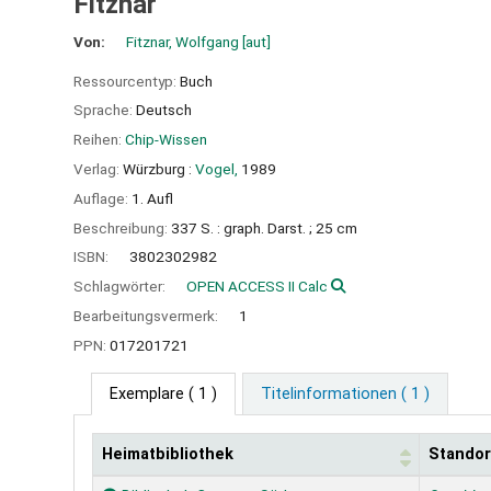
Fitznar
Von:
Fitznar, Wolfgang
[aut]
Ressourcentyp:
Buch
Sprache:
Deutsch
Reihen:
Chip-Wissen
Verlag:
Würzburg :
Vogel,
1989
Auflage:
1. Aufl
Beschreibung:
337 S. : graph. Darst. ; 25 cm
ISBN:
3802302982
Schlagwörter:
OPEN ACCESS II Calc
Bearbeitungsvermerk:
1
PPN:
017201721
Exemplare
( 1 )
Titelinformationen ( 1 )
Heimatbibliothek
Standor
Exemplare