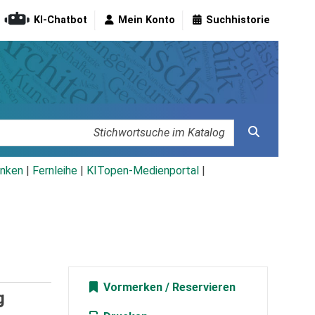
KI-Chatbot
Mein Konto
Suchhistorie
nken
|
Fernleihe
|
KITopen-Medienportal
|
Vormerken
g