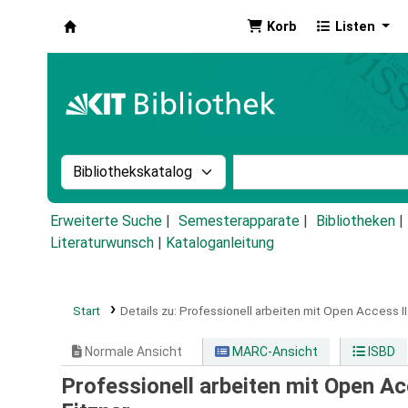
Korb
Listen
Koha
Suche im Katalog nach:
Stichwortsuche im Ka
Erweiterte Suche
Semesterapparate
Bibliotheken
Literaturwunsch
|
Kataloganleitung
Start
Details zu:
Professionell arbeiten mit Open Access II 
Normale Ansicht
MARC-Ansicht
ISBD
Professionell arbeiten mit Open Acc