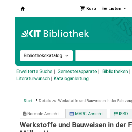
Korb
Listen
Koha
Suche im Katalog nach:
Stichwortsuche im Ka
Erweiterte Suche
Semesterapparate
Bibliotheken
Literaturwunsch
|
Kataloganleitung
Start
Details zu:
Werkstoffe und Bauweisen in der Fahrzeu
Normale Ansicht
MARC-Ansicht
ISBD
Werkstoffe und Bauweisen in der 