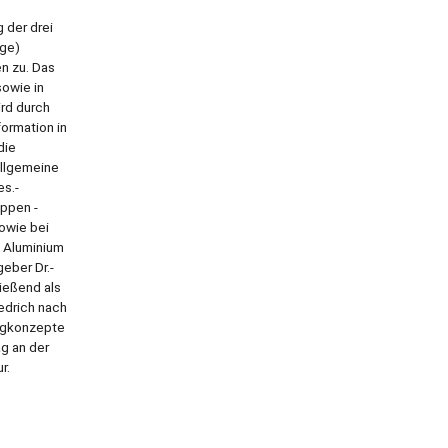
 der drei
age)
n zu. Das
sowie in
rd durch
ormation in
die
Allgemeine
es.-
uppen -
sowie bei
, Aluminium
eber Dr.-
ließend als
edrich nach
eugkonzepte
ag an der
r.