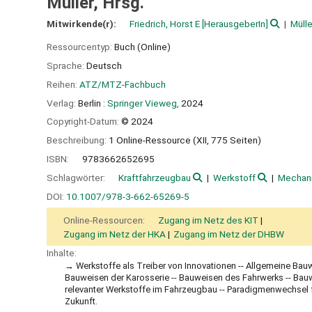
Müller, Hrsg.
Mitwirkende(r):
Friedrich, Horst E
[HerausgeberIn]
Mülle
Ressourcentyp:
Buch (Online)
Sprache:
Deutsch
Reihen:
ATZ/MTZ-Fachbuch
Verlag:
Berlin :
Springer Vieweg,
2024
Copyright-Datum:
© 2024
Beschreibung:
1 Online-Ressource (XII, 775 Seiten)
ISBN:
9783662652695
Schlagwörter:
Kraftfahrzeugbau
Werkstoff
Mechani
DOI:
10.1007/978-3-662-65269-5
Online-Ressourcen:
Zugang im Netz des KIT
Zugang im Netz der HKA
Zugang im Netz der DHBW
Inhalte:
Werkstoffe als Treiber von Innovationen -- Allgemeine Bauw
Bauweisen der Karosserie -- Bauweisen des Fahrwerks -- Bauw
relevanter Werkstoffe im Fahrzeugbau -- Paradigmenwechsel f
Zukunft.