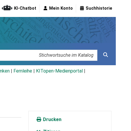
KI-Chatbot
Mein Konto
Suchhistorie
nken
|
Fernleihe
|
KITopen-Medienportal
|
Drucken