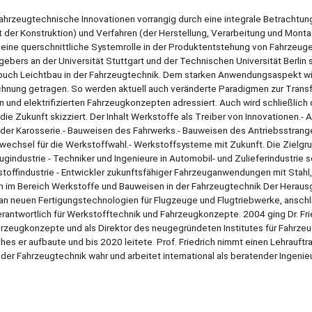
hrzeugtechnische Innovationen vorrangig durch eine integrale Betrachtung
 der Konstruktion) und Verfahren (der Herstellung, Verarbeitung und Mont
ine querschnittliche Systemrolle in der Produktentstehung von Fahrzeuge
ebers an der Universität Stuttgart und der Technischen Universität Berlin 
buch Leichtbau in der Fahrzeugtechnik. Dem starken Anwendungsaspekt wi
hnung getragen. So werden aktuell auch veränderte Paradigmen zur Transf
n und elektrifizierten Fahrzeugkonzepten adressiert. Auch wird schließlich 
e Zukunft skizziert. Der Inhalt Werkstoffe als Treiber von Innovationen.- 
 der Karosserie.- Bauweisen des Fahrwerks.- Bauweisen des Antriebsstrang
echsel für die Werkstoffwahl.- Werkstoffsysteme mit Zukunft. Die Zielgr
gindustrie - Techniker und Ingenieure in Automobil- und Zulieferindustrie 
tstoffindustrie - Entwickler zukunftsfähiger Fahrzeuganwendungen mit Stahl
 im Bereich Werkstoffe und Bauweisen in der Fahrzeugtechnik Der Herausg
nen an neuen Fertigungstechnologien für Flugzeuge und Flugtriebwerke, ansch
rantwortlich für Werkstofftechnik und Fahrzeugkonzepte. 2004 ging Dr. Fri
Fahrzeugkonzepte und als Direktor des neugegründeten Institutes für Fahrz
es er aufbaute und bis 2020 leitete. Prof. Friedrich nimmt einen Lehrauftr
der Fahrzeugtechnik wahr und arbeitet international als beratender Ingenieu