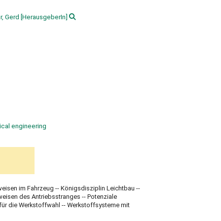
r, Gerd
[HerausgeberIn]
cal engineering
eisen im Fahrzeug -- Königsdisziplin Leichtbau --
eisen des Antriebsstranges -- Potenziale
ür die Werkstoffwahl -- Werkstoffsysteme mit