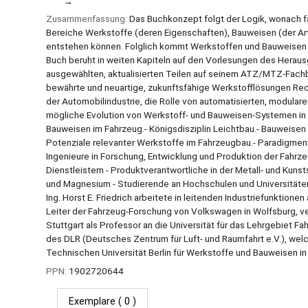
Zusammenfassung:
Das Buchkonzept folgt der Logik, wonach fa
Bereiche Werkstoffe (deren Eigenschaften), Bauweisen (der Art
entstehen können. Folglich kommt Werkstoffen und Bauweisen e
Buch beruht in weiten Kapiteln auf den Vorlesungen des Herausg
ausgewählten, aktualisierten Teilen auf seinem ATZ/MTZ-Fach
bewährte und neuartige, zukunftsfähige Werkstofflösungen Rec
der Automobilindustrie, die Rolle von automatisierten, modulare
mögliche Evolution von Werkstoff- und Bauweisen-Systemen in di
Bauweisen im Fahrzeug.- Königsdisziplin Leichtbau.- Bauweisen
Potenziale relevanter Werkstoffe im Fahrzeugbau.- Paradigmenw
Ingenieure in Forschung, Entwicklung und Produktion der Fahrzeu
Dienstleistern - Produktverantwortliche in der Metall- und Kuns
und Magnesium - Studierende an Hochschulen und Universitäten
Ing. Horst E. Friedrich arbeitete in leitenden Industriefunktio
Leiter der Fahrzeug-Forschung von Volkswagen in Wolfsburg, ve
Stuttgart als Professor an die Universität für das Lehrgebiet 
des DLR (Deutsches Zentrum für Luft- und Raumfahrt e.V.), welch
Technischen Universität Berlin für Werkstoffe und Bauweisen in 
PPN:
1902720644
Exemplare
( 0 )