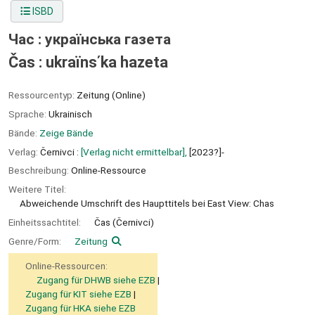
ISBD
Час : українська газета
Čas : ukrai͏̈nsʹka hazeta
Ressourcentyp:
Zeitung (Online)
Sprache:
Ukrainisch
Bände:
Zeige Bände
Verlag:
Černivci :
[Verlag nicht ermittelbar],
[2023?]-
Beschreibung:
Online-Ressource
Weitere Titel:
Abweichende Umschrift des Haupttitels bei East View: Chas
Einheitssachtitel:
Čas (Černivci)
Genre/Form:
Zeitung
Online-Ressourcen:
Zugang für DHWB siehe EZB
Zugang für KIT siehe EZB
Zugang für HKA siehe EZB