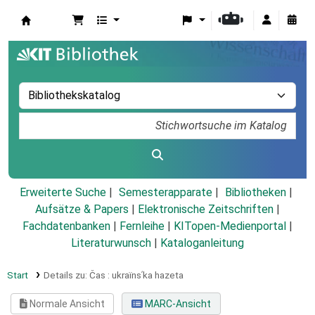
Koha
Erweiterte Suche
Semesterapparate
Bibliotheken
Aufsätze & Papers
|
Elektronische Zeitschriften
|
Fachdatenbanken
|
Fernleihe
|
KITopen-Medienportal
|
Literaturwunsch
|
Kataloganleitung
Start
Details zu:
Čas :
ukrai͏̈nsʹka hazeta
Normale Ansicht
MARC-Ansicht