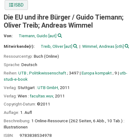
ISBD
Die EU und ihre Bürger /
Guido Tiemann;
Oliver Treib; Andreas Wimmel
Von:
Tiemann, Guido
[aut]
Mitwirkende(r):
Treib, Oliver
[aut]
Wimmel, Andreas
[oth]
Ressourcentyp:
Buch (Online)
Sprache:
Deutsch
Reihen:
UTB ; Politikwissenschaft
; 3497
|
Europa kompakt
; 9
|
utb-
studi-e-book
Verlag:
Stuttgart :
UTB GmbH,
2011
Verlag:
Wien :
facultas.wuv,
2011
Copyright-Datum:
©2011
Auflage:
1. Aufl
Beschreibung:
1 Online-Ressource (262 Seiten, 6 Abb., 10 Tab.) :
Illustrationen
ISBN:
9783838534978