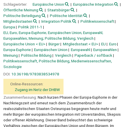
Schlagwörter:
Europäische Union
Europäische Integration
Öffentliche Meinung
Staatsbürger
Politische Beteiligung
Politische Identität
Mitgliedsstaaten
Integration Politik
Politikwissenschaft
Europa
Politik 2011-1
EU; Euro; Europa-Euphorie; Europäischen Union; Europawahl;
Europawahlen; Meinung; Politische Bildung; Vergleich
Europäische Union < EU>
Bürger
Mitgliedsstaat < EU>
EU
Euro
Europa-Euphorie
Europäischen Union
Europawahl
Europawahlen
Meinung
Politische Bildung
Vergleich
Paperback / softback
Politikwissenschaft, Politische Bildung, Medienwissenschaften,
Soziologie
DOI:
10.36198/9783838534978
Online-Ressourcen:
Zugang im Netz der DHBW
Zusammenfassung:
Nach kurzen Phasen der Europa-Euphorie in der
Nachkriegszeit und erneut nach dem Zusammenbruch der
realsozialistischen Staaten Osteuropas begegnen heute mehr und
mehr Bürger der europäischen Integration mit Unverständnis, Skepsis
oder offener Ablehnung. Dieser Band beleuchtet das schwierige
Verhältnis zwischen der Europäischen Union und ihren Bürgern. Im