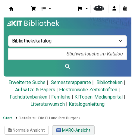
Koha
Erweiterte Suche
Semesterapparate
Bibliotheken
Aufsätze & Papers
|
Elektronische Zeitschriften
|
Fachdatenbanken
|
Fernleihe
|
KITopen-Medienportal
|
Literaturwunsch
|
Kataloganleitung
Start
Details zu:
Die EU und ihre Bürger /
Normale Ansicht
MARC-Ansicht