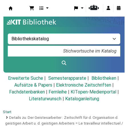
Koha
Erweiterte Suche
Semesterapparate
Bibliotheken
Aufsätze & Papers
|
Elektronische Zeitschriften
|
Fachdatenbanken
|
Fernleihe
|
KITopen-Medienportal
|
Literaturwunsch
|
Kataloganleitung
Start
Details zu:
Der Geistesarbeiter :
Zeitschrift für d. Organisation d.
geistigen Arbeit u. d. geistigen Arbeiters = Le travailleur intellectuel /