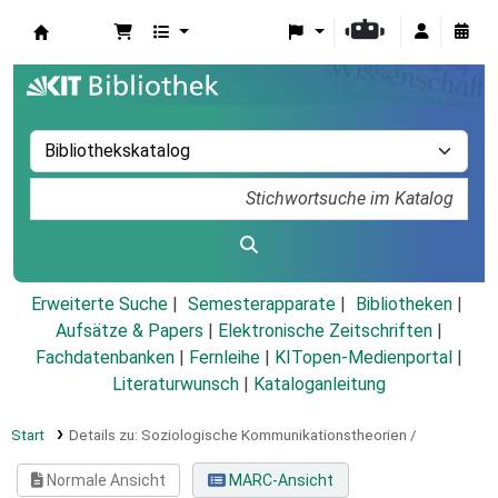
Koha
Erweiterte Suche
Semesterapparate
Bibliotheken
Aufsätze & Papers
|
Elektronische Zeitschriften
|
Fachdatenbanken
|
Fernleihe
|
KITopen-Medienportal
|
Literaturwunsch
|
Kataloganleitung
Start
Details zu:
Soziologische Kommunikationstheorien /
Normale Ansicht
MARC-Ansicht