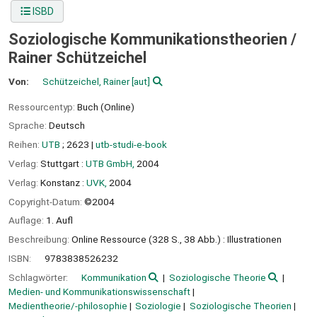
ISBD
Soziologische Kommunikationstheorien /
Rainer Schützeichel
Von:
Schützeichel, Rainer
[aut]
Ressourcentyp:
Buch (Online)
Sprache:
Deutsch
Reihen:
UTB
; 2623
|
utb-studi-e-book
Verlag:
Stuttgart :
UTB GmbH,
2004
Verlag:
Konstanz :
UVK,
2004
Copyright-Datum:
©2004
Auflage:
1. Aufl
Beschreibung:
Online Ressource (328 S., 38 Abb.) : Illustrationen
ISBN:
9783838526232
Schlagwörter:
Kommunikation
Soziologische Theorie
Medien- und Kommunikationswissenschaft
Medientheorie/-philosophie
Soziologie
Soziologische Theorien