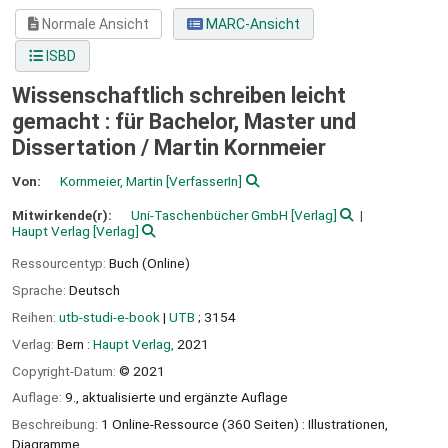
Normale Ansicht
MARC-Ansicht
ISBD
Wissenschaftlich schreiben leicht
gemacht : für Bachelor, Master und
Dissertation /
Martin Kornmeier
Von:
Kornmeier, Martin
[VerfasserIn]
Mitwirkende(r):
Uni-Taschenbücher GmbH
[Verlag]
Haupt Verlag
[Verlag]
Ressourcentyp:
Buch (Online)
Sprache:
Deutsch
Reihen:
utb-studi-e-book
|
UTB
; 3154
Verlag:
Bern :
Haupt Verlag,
2021
Copyright-Datum:
© 2021
Auflage:
9., aktualisierte und ergänzte Auflage
Beschreibung:
1 Online-Ressource (360 Seiten) : Illustrationen,
Diagramme