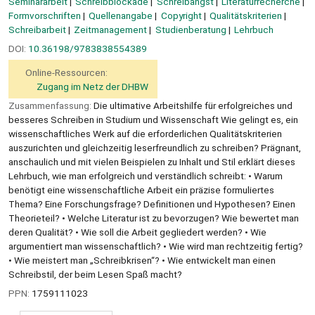
Seminararbeit
Schreibblockade
Schreibangst
Literaturrecherche
Formvorschriften
Quellenangabe
Copyright
Qualitätskriterien
Schreibarbeit
Zeitmanagement
Studienberatung
Lehrbuch
DOI:
10.36198/9783838554389
Online-Ressourcen:
Zugang im Netz der DHBW
Zusammenfassung:
Die ultimative Arbeitshilfe für erfolgreiches und
besseres Schreiben in Studium und Wissenschaft Wie gelingt es, ein
wissenschaftliches Werk auf die erforderlichen Qualitätskriterien
auszurichten und gleichzeitig leserfreundlich zu schreiben? Prägnant,
anschaulich und mit vielen Beispielen zu Inhalt und Stil erklärt dieses
Lehrbuch, wie man erfolgreich und verständlich schreibt: • Warum
benötigt eine wissenschaftliche Arbeit ein präzise formuliertes
Thema? Eine Forschungsfrage? Definitionen und Hypothesen? Einen
Theorieteil? • Welche Literatur ist zu bevorzugen? Wie bewertet man
deren Qualität? • Wie soll die Arbeit gegliedert werden? • Wie
argumentiert man wissenschaftlich? • Wie wird man rechtzeitig fertig?
• Wie meistert man „Schreibkrisen“? • Wie entwickelt man einen
Schreibstil, der beim Lesen Spaß macht?
PPN:
1759111023