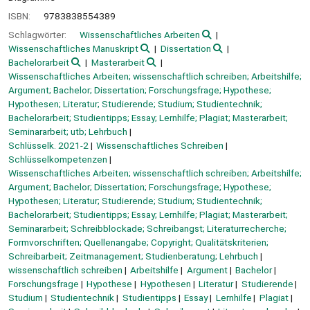
ISBN:
9783838554389
Schlagwörter:
Wissenschaftliches Arbeiten
Wissenschaftliches Manuskript
Dissertation
Bachelorarbeit
Masterarbeit
Wissenschaftliches Arbeiten; wissenschaftlich schreiben; Arbeitshilfe;
Argument; Bachelor; Dissertation; Forschungsfrage; Hypothese;
Hypothesen; Literatur; Studierende; Studium; Studientechnik;
Bachelorarbeit; Studientipps; Essay; Lernhilfe; Plagiat; Masterarbeit;
Seminararbeit; utb; Lehrbuch
Schlüsselk. 2021-2
Wissenschaftliches Schreiben
Schlüsselkompetenzen
Wissenschaftliches Arbeiten; wissenschaftlich schreiben; Arbeitshilfe;
Argument; Bachelor; Dissertation; Forschungsfrage; Hypothese;
Hypothesen; Literatur; Studierende; Studium; Studientechnik;
Bachelorarbeit; Studientipps; Essay; Lernhilfe; Plagiat; Masterarbeit;
Seminararbeit; Schreibblockade; Schreibangst; Literaturrecherche;
Formvorschriften; Quellenangabe; Copyright; Qualitätskriterien;
Schreibarbeit; Zeitmanagement; Studienberatung; Lehrbuch
wissenschaftlich schreiben
Arbeitshilfe
Argument
Bachelor
Forschungsfrage
Hypothese
Hypothesen
Literatur
Studierende
Studium
Studientechnik
Studientipps
Essay
Lernhilfe
Plagiat