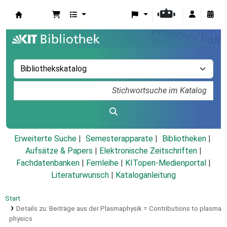
Koha
Erweiterte Suche
Semesterapparate
Bibliotheken
Aufsätze & Papers
|
Elektronische Zeitschriften
|
Fachdatenbanken
|
Fernleihe
|
KITopen-Medienportal
|
Literaturwunsch
|
Kataloganleitung
Start
Details zu:
Beiträge aus der Plasmaphysik =
Contributions to plasma
physics