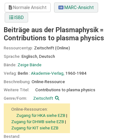
Normale Ansicht
MARC-Ansicht
ISBD
Beiträge aus der Plasmaphysik =
Contributions to plasma physics
Ressourcentyp:
Zeitschrift (Online)
Sprache:
Englisch
,
Deutsch
Bände:
Zeige Bände
Verlag:
Berlin :
Akademie-Verlag,
1960-1984
Beschreibung:
Online-Ressource
Weitere Titel:
Contributions to plasma physics
Genre/Form:
Zeitschrift
Online-Ressourcen:
Zugang für HKA siehe EZB
Zugang für DHWB siehe EZB
Zugang für KIT siehe EZB
Bestand: