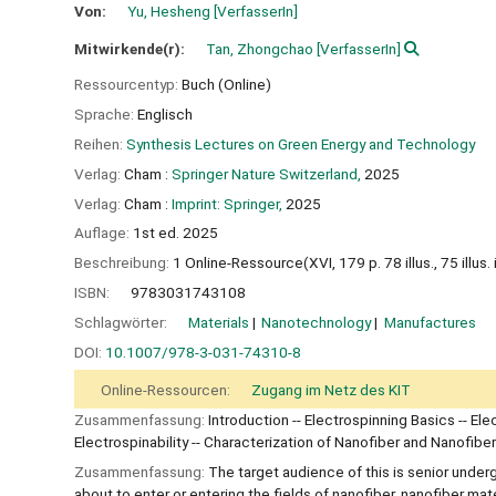
Von:
Yu, Hesheng
[VerfasserIn]
Mitwirkende(r):
Tan, Zhongchao
[VerfasserIn]
Ressourcentyp:
Buch (Online)
Sprache:
Englisch
Reihen:
Synthesis Lectures on Green Energy and Technology
Verlag:
Cham :
Springer Nature Switzerland,
2025
Verlag:
Cham :
Imprint: Springer,
2025
Auflage:
1st ed. 2025
Beschreibung:
1 Online-Ressource(XVI, 179 p. 78 illus., 75 illus. i
ISBN:
9783031743108
Schlagwörter:
Materials
Nanotechnology
Manufactures
DOI:
10.1007/978-3-031-74310-8
Online-Ressourcen:
Zugang im Netz des KIT
Zusammenfassung:
Introduction -- Electrospinning Basics -- E
Electrospinability -- Characterization of Nanofiber and Nanofibe
Zusammenfassung:
The target audience of this is senior unde
about to enter or entering the fields of nanofiber, nanofiber mat