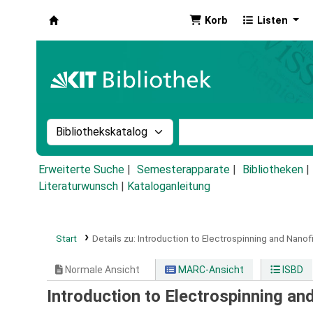
Korb
Listen
Koha
Suche im Katalog nach:
Stichwortsuche im Ka
Erweiterte Suche
Semesterapparate
Bibliotheken
Literaturwunsch
|
Kataloganleitung
Start
Details zu:
Introduction to Electrospinning and Nanofi
Normale Ansicht
MARC-Ansicht
ISBD
Introduction to Electrospinning an