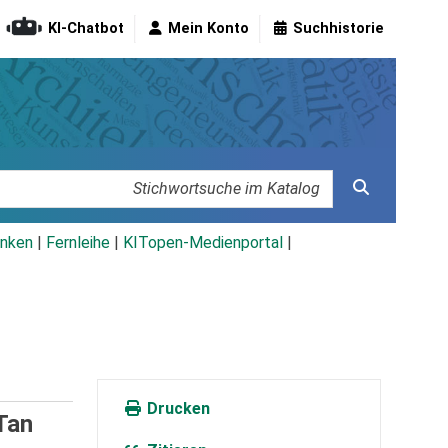
KI-Chatbot
Mein Konto
Suchhistorie
nken
|
Fernleihe
|
KITopen-Medienportal
|
Drucken
Tan