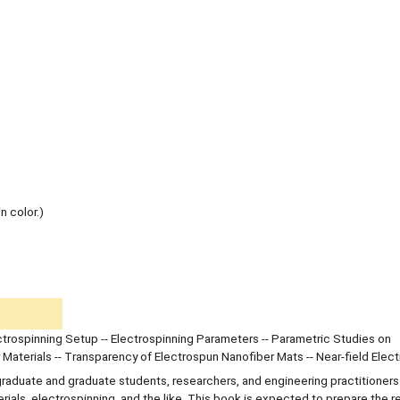
n color.)
lectrospinning Setup -- Electrospinning Parameters -- Parametric Studies on
r Materials -- Transparency of Electrospun Nanofiber Mats -- Near-field Elect
rgraduate and graduate students, researchers, and engineering practitioner
erials, electrospinning, and the like. This book is expected to prepare the r