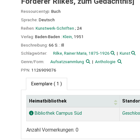
Förderer Rilkes, zum Gedächtnis]
Ressourcentyp:
Buch
Sprache:
Deutsch
Reihen:
Kunstwerk-Schriften
; 24
Verlag:
Baden-Baden :
Klein,
1951
Beschreibung:
66 S. : Ill
Schlagwörter:
Rilke, Rainer Maria, 1875-1926
Kunst
Genre/Form:
Aufsatzsammlung
Anthologie
PPN:
1126909076
Exemplare
( 1 )
Heimatbibliothek
Standor
Exemplare
Bibliothek Campus Süd
Geschlo
Anzahl Vormerkungen: 0