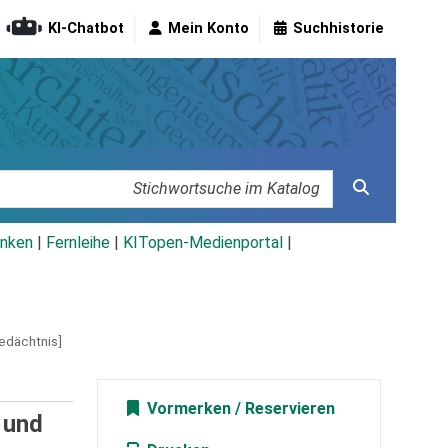
KI-Chatbot
Mein Konto
Suchhistorie
nken
|
Fernleihe
|
KITopen-Medienportal
|
edächtnis]
Vormerken
 und