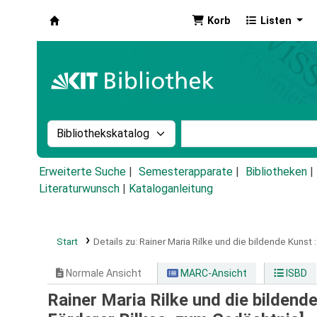
Korb
Listen
Koha
Suche im Katalog nach:
Stichwortsuche im Ka
Erweiterte Suche
Semesterapparate
Bibliotheken
Literaturwunsch
|
Kataloganleitung
Start
Details zu:
Rainer Maria Rilke und die bildende Kunst :
Normale Ansicht
MARC-Ansicht
ISBD
Rainer Maria Rilke und die bildend