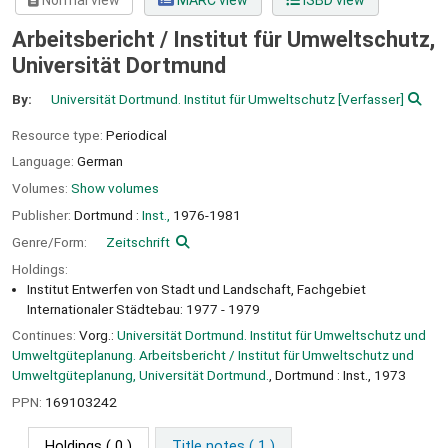
Normal view
MARC view
ISBD view
Arbeitsbericht / Institut für Umweltschutz,
Universität Dortmund
By:
Universität Dortmund. Institut für Umweltschutz
[Verfasser]
Resource type:
Periodical
Language:
German
Volumes:
Show volumes
Publisher:
Dortmund :
Inst.,
1976-1981
Genre/Form:
Zeitschrift
Holdings:
Institut Entwerfen von Stadt und Landschaft, Fachgebiet
Internationaler Städtebau: 1977 - 1979
Continues:
Vorg.:
Universität Dortmund. Institut für Umweltschutz und
Umweltgüteplanung. Arbeitsbericht / Institut für Umweltschutz und
Umweltgüteplanung, Universität Dortmund.
, Dortmund : Inst., 1973
PPN:
169103242
Holdings
( 0 )
Title notes ( 1 )