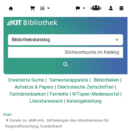
Koha
Erweiterte Suche
Semesterapparate
Bibliotheken
Aufsätze & Papers
|
Elektronische Zeitschriften
|
Fachdatenbanken
|
Fernleihe
|
KITopen-Medienportal
|
Literaturwunsch
|
Kataloganleitung
Start
Details zu:
AMR-Info :
Mitteilungen des Arbeitskreises für
Regionalforschung,
Sonderband