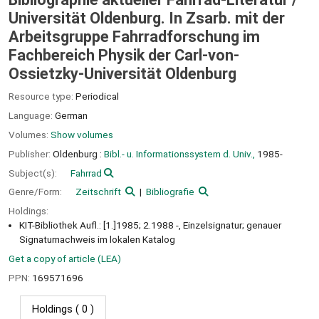
Universität Oldenburg. In Zsarb. mit der
Arbeitsgruppe Fahrradforschung im
Fachbereich Physik der Carl-von-
Ossietzky-Universität Oldenburg
Resource type:
Periodical
Language:
German
Volumes:
Show volumes
Publisher:
Oldenburg :
Bibl.- u. Informationssystem d. Univ.,
1985-
Subject(s):
Fahrrad
Genre/Form:
Zeitschrift
Bibliografie
Holdings:
KIT-Bibliothek Aufl.: [1.]1985; 2.1988 -, Einzelsignatur; genauer
Signaturnachweis im lokalen Katalog
Get a copy of article (LEA)
PPN:
169571696
Holdings
( 0 )