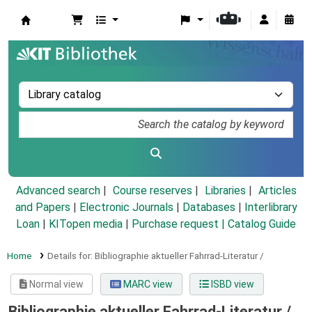
Koha online
Advanced search
Course reserves
Libraries
Articles
and Papers
|
Electronic Journals
|
Databases
|
Interlibrary
Loan
|
KITopen media
|
Purchase request |
Catalog Guide
Home
Details for:
Bibliographie aktueller Fahrrad-Literatur /
Normal view
MARC view
ISBD view
Bibliographie aktueller Fahrrad-Literatur /