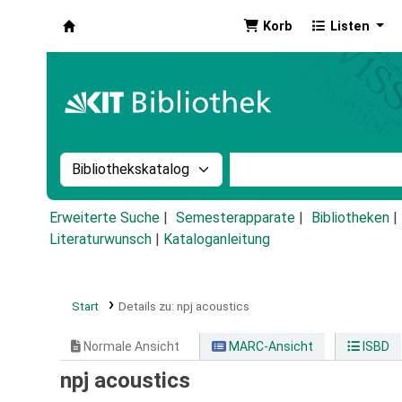
Korb
Listen
Koha
Suche im Katalog nach:
Stichwortsuche im Ka
Erweiterte Suche
Semesterapparate
Bibliotheken
Literaturwunsch
|
Kataloganleitung
Start
Details zu:
npj acoustics
Normale Ansicht
MARC-Ansicht
ISBD
npj acoustics