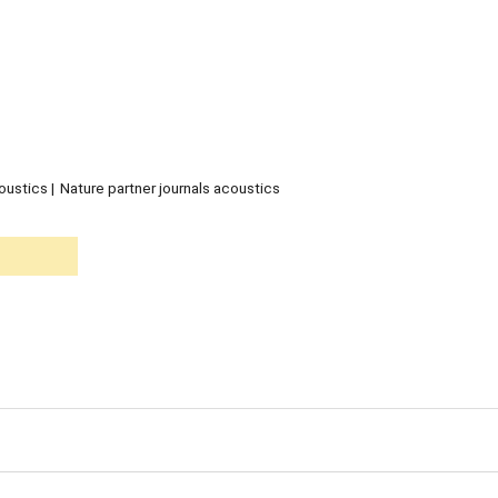
coustics
Nature partner journals acoustics