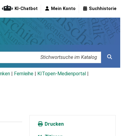
KI-Chatbot
Mein Konto
Suchhistorie
nken
|
Fernleihe
|
KITopen-Medienportal
|
Drucken