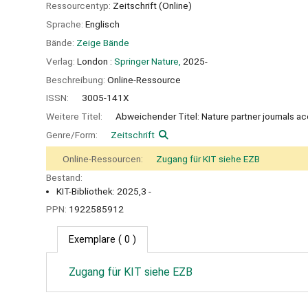
Ressourcentyp:
Zeitschrift (Online)
Sprache:
Englisch
Bände:
Zeige Bände
Verlag:
London :
Springer Nature,
2025-
Beschreibung:
Online-Ressource
ISSN:
3005-141X
Weitere Titel:
Abweichender Titel: Nature partner journals a
Genre/Form:
Zeitschrift
Online-Ressourcen:
Zugang für KIT siehe EZB
Bestand:
KIT-Bibliothek: 2025,3 -
PPN:
1922585912
Exemplare
( 0 )
Zugang für KIT siehe EZB