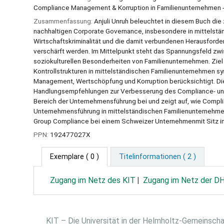
Compliance Management & Korruption in Familienunternehmen -
Zusammenfassung:
Anjuli Unruh beleuchtet in diesem Buch d
nachhaltigen Corporate Governance, insbesondere in mittelstä
Wirtschaftskriminalität und die damit verbundenen Herausforde
verschärft werden. Im Mittelpunkt steht das Spannungsfeld zw
soziokulturellen Besonderheiten von Familienunternehmen. Ziel 
Kontrollstrukturen in mittelständischen Familienunternehmen 
Management, Wertschöpfung und Korruption berücksichtigt. Die 
Handlungsempfehlungen zur Verbesserung des Compliance- und 
Bereich der Unternehmensführung bei und zeigt auf, wie Compli
Unternehmensführung in mittelständischen Familienunternehmen i
Group Compliance bei einem Schweizer Unternehmenmit Sitz in Z
PPN:
192477027X
Exemplare
( 0 )
Titelinformationen ( 2 )
Zugang im Netz des KIT
Zugang im Netz der 
KIT – Die Universität in der Helmholtz-Gemeinsch