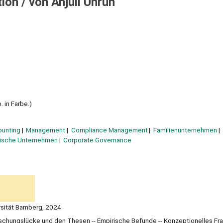
tion /
von Anjuli Unruh
 in Farbe.)
unting
Management
Compliance Management
Familienunternehmen
ndische Unternehmen
Corporate Governance
ersität Bamberg, 2024
 Forschungslücke und den Thesen -- Empirische Befunde -- Konzeptionelles F