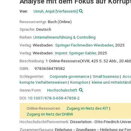
Analyse mit dem Fokus auf Korrup
Von:
Unruh, Anjuli
[VerfasserIn]
Ressourcentyp:
Buch (Online)
Sprache:
Deutsch
Reihen:
Unternehmensführung & Controlling
Verlag:
Wiesbaden :
Springer Fachmedien Wiesbaden,
2025
Verlag:
Wiesbaden :
Imprint: Springer Gabler,
2025
Beschreibung:
1 Online-Ressource(XVIII, 425 S. 52 Abb., 20 Abb.
ISBN:
9783658478582
Schlagwörter:
Corporate governance
Small business
Acco
korrupte Verhaltensweisen
Korruption
kleine und mittelstä
Genre/Form:
Hochschulschrift
DOI:
10.1007/978-3-658-47858-2
Online-Ressourcen:
Zugang im Netz des KIT
Zugang im Netz der DHBW
Hochschulschriftenvermerk:
Dissertation - Otto-Friedrich-Univ
Zusammenfassung:
Einleitung -- Grundlagen -- Hinleitung zur