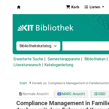
Korb
Listen
Koha
Suche im Katalog nach:
Stichwortsuche im Ka
Erweiterte Suche
Semesterapparate
Bibliotheken
Literaturwunsch
|
Kataloganleitung
Start
Details zu:
Compliance Management in Familienunte
Normale Ansicht
MARC-Ansicht
ISBD
Compliance Management in Familie