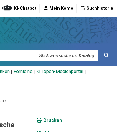
KI-Chatbot
Mein Konto
Suchhistorie
nken
|
Fernleihe
|
KITopen-Medienportal
|
on /
Drucken
ische