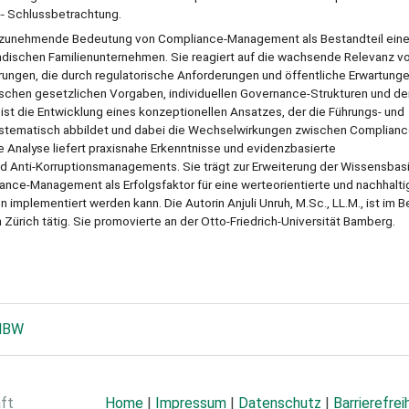
- Schlussbetrachtung.
ie zunehmende Bedeutung von Compliance-Management als Bestandteil eine
ndischen Familienunternehmen. Sie reagiert auf die wachsende Relevanz v
rungen, die durch regulatorische Anforderungen und öffentliche Erwartung
ischen gesetzlichen Vorgaben, individuellen Governance-Strukturen und de
ist die Entwicklung eines konzeptionellen Ansatzes, der die Führungs- und
systematisch abbildet und dabei die Wechselwirkungen zwischen Complianc
Analyse liefert praxisnahe Erkenntnisse und evidenzbasierte
Anti-Korruptionsmanagements. Sie trägt zur Erweiterung der Wissensbasi
ance-Management als Erfolgsfaktor für eine werteorientierte und nachhalti
mplementiert werden kann. Die Autorin Anjuli Unruh, M.Sc., LL.M., ist im B
ürich tätig. Sie promovierte an der Otto-Friedrich-Universität Bamberg.
DHBW
aft
Home
|
Impressum
|
Datenschutz
|
Barrierefrei