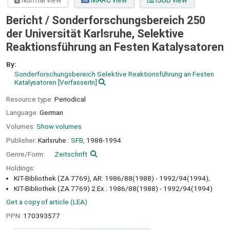
Normal view
MARC view
ISBD view
Bericht / Sonderforschungsbereich 250
der Universität Karlsruhe, Selektive
Reaktionsführung an Festen Katalysatoren
By:
Sonderforschungsbereich Selektive Reaktionsführung an Festen
Katalysatoren
[VerfasserIn]
Resource type:
Periodical
Language:
German
Volumes:
Show volumes
Publisher:
Karlsruhe :
SFB,
1988-1994
Genre/Form:
Zeitschrift
Holdings:
KIT-Bibliothek (ZA 7769), AR: 1986/88(1988) - 1992/94(1994);
KIT-Bibliothek (ZA 7769) 2.Ex.: 1986/88(1988) - 1992/94(1994)
Get a copy of article (LEA)
PPN:
170393577